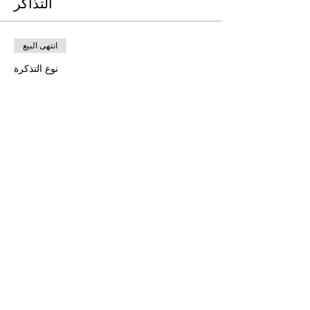
التذاكر
انتهى البيع
نوع التذكرة
Free Ticket
السعر
انتهى البيع
نوع التذكرة
Donation to CalPoets
السعر