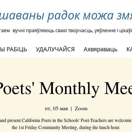
ршаваны радок можа зм
гаем
вучні праяўляюць сваю творчасць, уяўленне і ціка
Ы РАБІЦЬ
УДАЛУЧАЙСЯ
Ахвяраваць
К
oets' Monthly Me
пт, 05 мая
  |  
Zoom
 and present California Poets in the Schools' Poet-Teachers are welcome 
the 1st Friday Community Meeting, during the lunch hour.