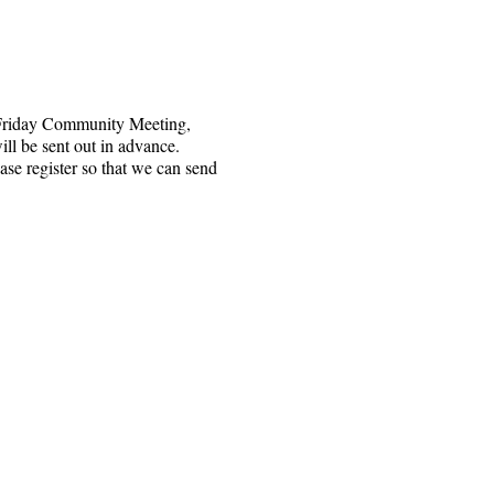
 Friday Community Meeting,
ll be sent out in advance.
ase register so that we can send
крынка 1328, Санта-Роза, Каліфорнія 95402