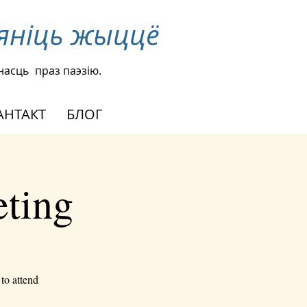
яніць жыццё
ўнасць
праз паэзію.
АНТАКТ
БЛОГ
eting
to attend