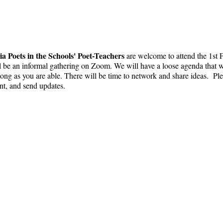
ia Poets in the Schools' Poet-Teachers
are welcome to attend the 1st
l be an informal gathering on Zoom. We will have a loose agenda that wi
ng as you are able. There will be time to network and share ideas. Ple
ent, and send updates.
 ў школах
info@cpits.org
| Тэл 415.221.4201 |
Паштовая с