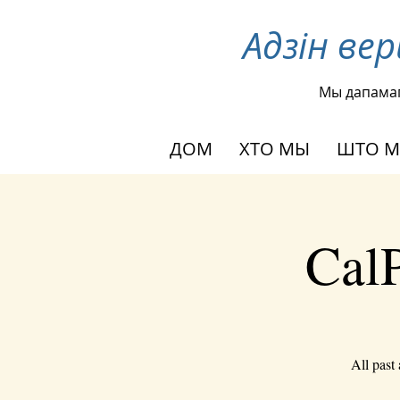
Адзін ве
Мы дапама
ДОМ
ХТО МЫ
ШТО М
CalP
All past