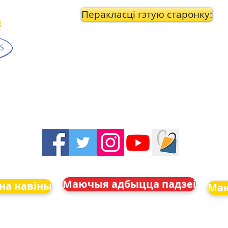
Перакласці гэтую старонку:
Маючыя адбыцца падзеі
на навіны
Маю