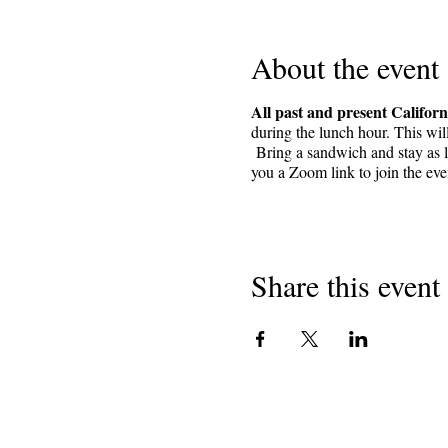
About the event
All past and present Californ
during the lunch hour. This wil
Bring a sandwich and stay as lo
you a Zoom link to join the ev
Share this event
Аўтарскае права 2018
Каліфарнійскія паэты
501 (c) (3) некамерцыйная арганізацыя