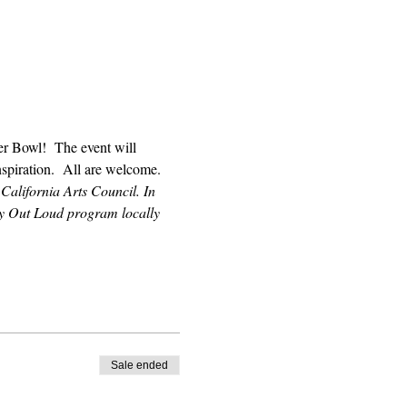
r Bowl!  The event will 
nspiration.  All are welcome.
California Arts Council. In 
ry Out Loud program locally 
Sale ended