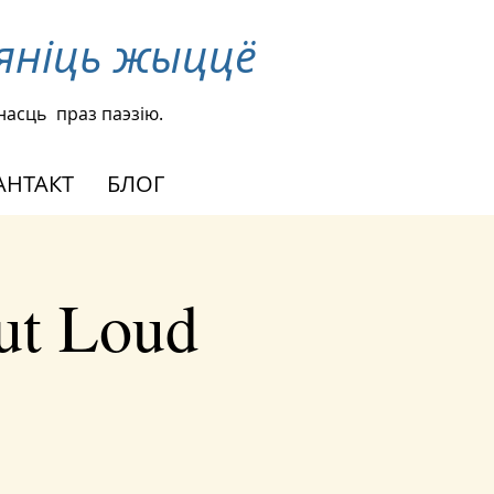
яніць жыццё
ўнасць
праз паэзію.
АНТАКТ
БЛОГ
ut Loud