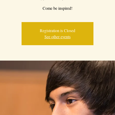
Come be inspired!
Registration is Closed
See other events