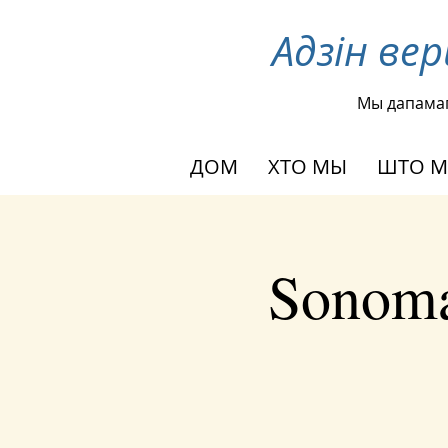
Адзін ве
Мы дапама
ДОМ
ХТО МЫ
ШТО М
Sonoma