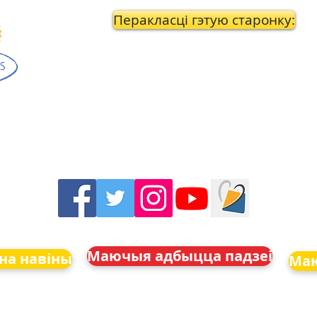
Перакласці гэтую старонку:
Маючыя адбыцца падзеі
на навіны
Маю