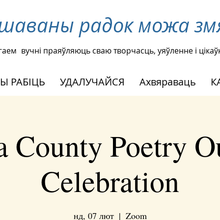
ршаваны радок можа зм
гаем
вучні праяўляюць сваю творчасць, уяўленне і ціка
Ы РАБІЦЬ
УДАЛУЧАЙСЯ
Ахвяраваць
К
 County Poetry O
Celebration
нд, 07 лют
  |  
Zoom