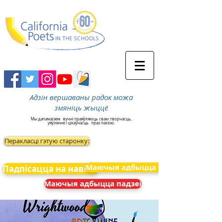
Адзін вершаваны радок можа
змяніць жыццё
Мы дапамагаем
вучні праяўляюць сваю творчасць,
уяўленне і цікаўнасць
праз паэзію.
Перакласці гэтую старонку:
Маючыя адбыцца падзеі
Падпісацца на навіны
Маючыя адбыцца падзеі