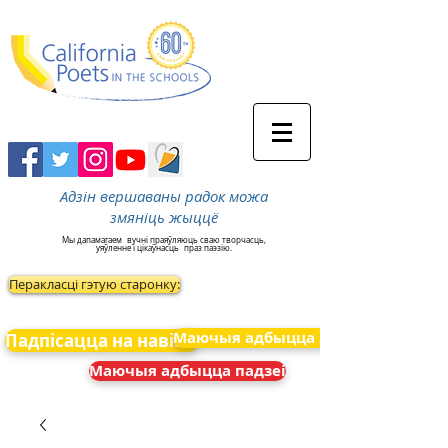
Адзін вершаваны радок можа
змяніць жыццё
Мы дапамагаем
вучні праяўляюць сваю творчасць,
уяўленне і цікаўнасць
праз паэзію.
Перакласці гэтую старонку:
Маючыя адбыцца падзеі
Падпісацца на навіны
Маючыя адбыцца падзеі