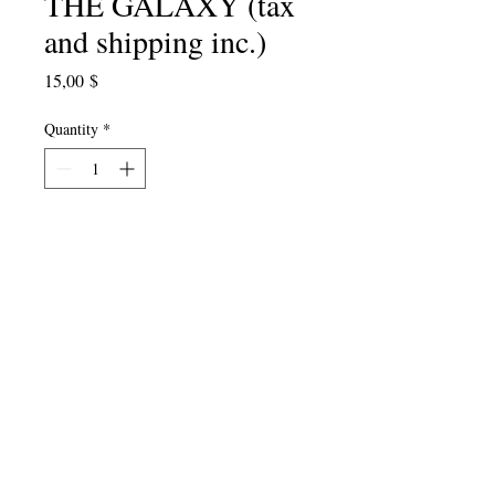
THE GALAXY (tax
and shipping inc.)
Price
15,00 $
Quantity
*
Add to Cart
2015 Anthology of student poems,
poet-teacher poems and lesson plans.
Edited by Blake More, with a
foreword by Genny
Lim..."Awareness and imagination
are the two wings of the bird of
poetry."