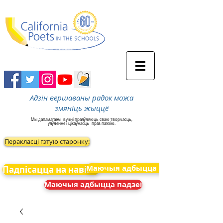
Адзін вершаваны радок можа
змяніць жыццё
Мы дапамагаем
вучні праяўляюць сваю творчасць,
уяўленне і цікаўнасць
праз паэзію.
Перакласці гэтую старонку:
Маючыя адбыцца падзеі
Падпісацца на навіны
Маючыя адбыцца падзеі