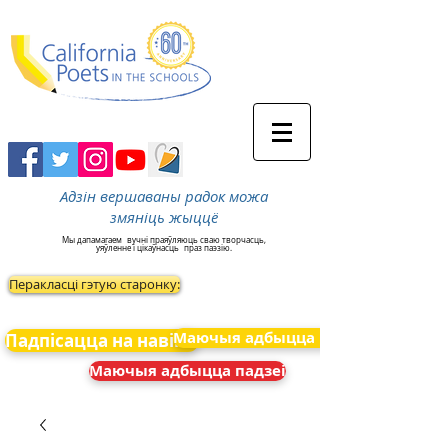
Адзін вершаваны радок можа
змяніць жыццё
Мы дапамагаем
вучні праяўляюць сваю творчасць,
уяўленне і цікаўнасць
праз паэзію.
Перакласці гэтую старонку:
Маючыя адбыцца падзеі
Падпісацца на навіны
Маючыя адбыцца падзеі