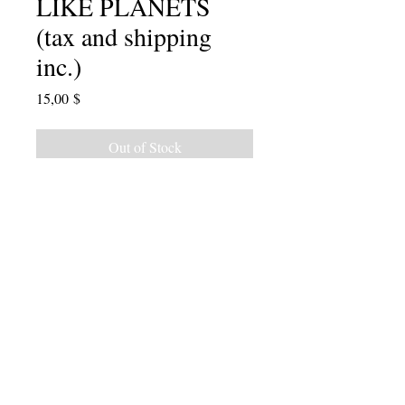
LIKE PLANETS
(tax and shipping
inc.)
Price
15,00 $
Out of Stock
2016 Anthology of student poems,
poet-teacher poems and lesson plans.
Edited by Julie Valin, with a foreword
by Molly Fisk..."I wonder what I
would be like if I had started writing
this young?...Because writing
changes your relationship to the
world, and therefore changes you."