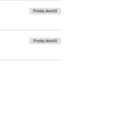
Prodej skončil
Prodej skončil
PO Box 1328, Santa Rosa, CA 95402