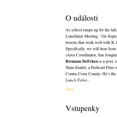
O události
As school ramps up for the fall,
Lunchtime Meeting.  On Septemb
lessons that work well with K-1
Specifically, we will hear fr
(Area Coordinator, San Joaquin
Brennan DeFrisco
 is a poet,
Slam finalist, a Pushcart Priz
Contra Costa County. He’s the 
Lunch Ticket…
Více
Vstupenky