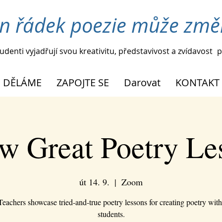
n řádek poezie může změn
udenti vyjadřují svou kreativitu, představivost a zvídavost
p
 DĚLÁME
ZAPOJTE SE
Darovat
KONTAKT
w Great Poetry Le
út 14. 9.
  |  
Zoom
Teachers showcase tried-and-true poetry lessons for creating poetry wit
students.