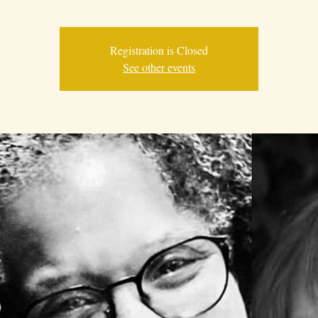
Registration is Closed
See other events