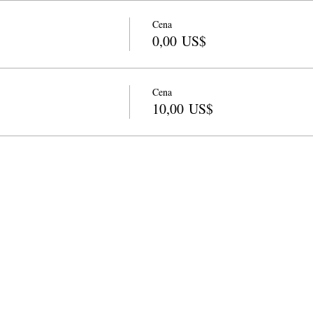
Cena
0,00 US$
Cena
10,00 US$
info@cpits.org
| Tel 415.221.4201 |