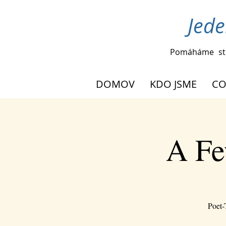
Jede
Pomáháme
st
DOMOV
KDO JSME
CO
A Fe
Poet-