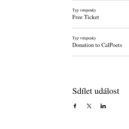
Typ vstupenky
Free Ticket
Typ vstupenky
Donation to CalPoets
Sdílet událost
Copyright 2018
Kalifornští básníci ve školách