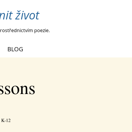
it život
rostřednictvím poezie.
BLOG
ssons
h K-12