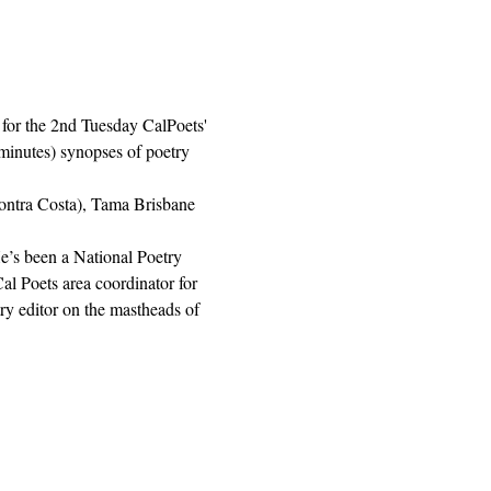
s for the 2nd Tuesday CalPoets' 
minutes) synopses of poetry 
ontra Costa), Tama Brisbane 
He’s been a National Poetry 
l Poets area coordinator for 
y editor on the mastheads of 