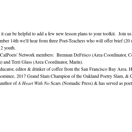
 it can be helpful to add a few new lesson plans to your toolkit.  Join u
er 14th we'll hear from three Poet-Teachers who will offer brief (20 
2 youth.  
om CalPoets' Network members:  Brennan DeFrisco (Area Coordinator, C
) and Terri Glass (Area Coordinator, Marin).
 educator, editor & drinker of coffee from the San Francisco Bay Area. 
e nominee, 2017 Grand Slam Champion of the Oakland Poetry Slam, & Ca
author of 
A Heart With No 
Scars (Nomadic Press) & has served as poetr