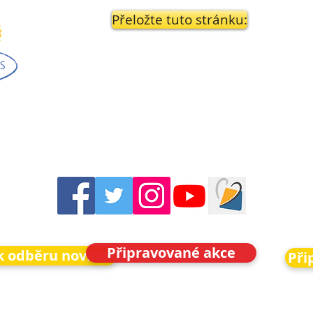
Přeložte tuto stránku:
Připravované akce
 k odběru novinek
Při