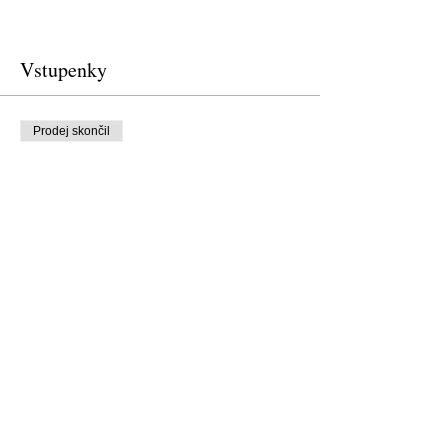
Vstupenky
Prodej skončil
Typ vstupenky
Free Ticket
Cena
0,00 US$
Prodej skončil
Typ vstupenky
Donation to CalPoets
Cena