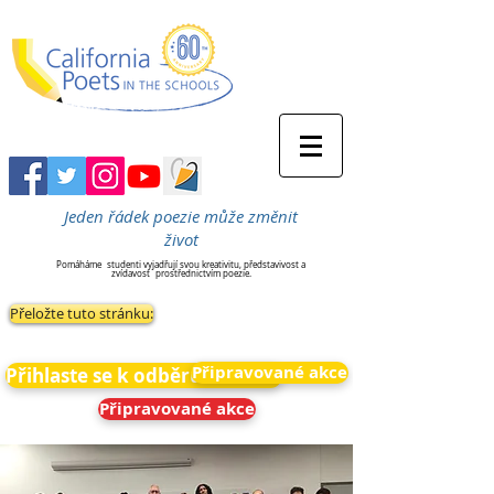
Jeden řádek poezie může změnit
život
Pomáháme
studenti vyjadřují svou kreativitu, představivost a
zvídavost
prostřednictvím poezie.
Přeložte tuto stránku:
Připravované akce
Přihlaste se k odběru novinek
Připravované akce