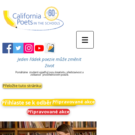
Jeden řádek poezie může změnit
život
Pomáháme
studenti vyjadřují svou kreativitu, představivost a
zvídavost
prostřednictvím poezie.
Přeložte tuto stránku:
Připravované akce
Přihlaste se k odběru novinek
Připravované akce