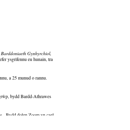
d Barddoniaeth Gynhyrchiol,
er ysgrifennu eu hunain, tra
ennu, a 25 munud o rannu.
y grŵp, bydd Bardd-Athrawes
nos. Bydd dolen Zoom yn cael
 bob wythnos yn unig at y rhai