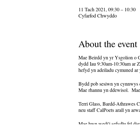
11 Tach 2021, 09:30 – 10:30
Cyfarfod Chwyddo
About the event
Mae Beirdd yn yr Ysgolion o G
dydd Iau 9:30am-10:30am ar Zo
hefyd yn adeiladu cymuned ar 
Bydd pob sesiwn yn cynnwys c
Mae rhannu yn ddewisol. Mae
Terri Glass, Bardd-Athrawes C
neu staff CalPoets arall yn arwa
Mae hwn wedi'i sefydlu fel di
ei anfon at y rhai sy'n cofres
sydd wedi cofrestru ar gyfer 