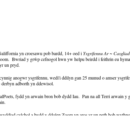
aliffornia yn croesawu pob bardd, 14+ oed i
Ysgrifennu Ar ~ Casglia
om. Bwriad y grŵp cefnogol hwn yw helpu beirdd i feithrin eu hymarf
yr un pryd.
ynnig anogwr ysgrifennu, wedi'i ddilyn gan 25 munud o amser ysgrif
 derbyn adborth yn ddewisol.
alPoets, fydd yn arwain bron bob dydd Iau. Pan na all Terri arwain 
in.
gwyddiad cylchol a bydd y ddolen Zoom yn aros yr un peth bob wyth
tru. Bydd nodiadau atgoffa (gan gynnwys dolen Zoom) yn cael eu hanfon
sesiwn yr wythnos honno.