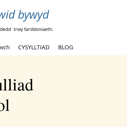
ewid bywyd
ydedd
trwy farddoniaeth.
wch
CYSYLLTIAD
BLOG
lliad
ol