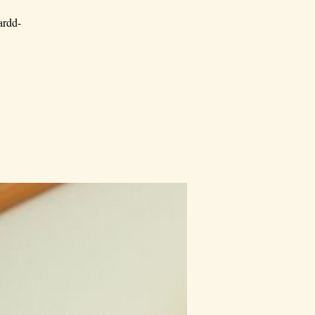
ardd-