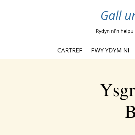
Gall u
Rydyn ni'n helpu
CARTREF
PWY YDYM NI
Ysgr
B