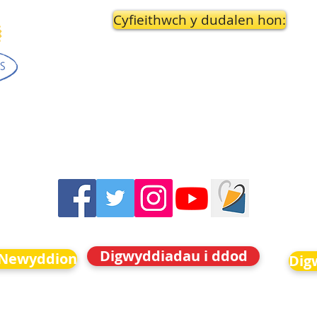
Cyfieithwch y dudalen hon:
Digwyddiadau i ddod
i Newyddion
Dig