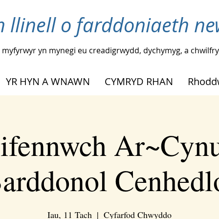
n llinell o farddoniaeth n
myfyrwyr yn mynegi eu creadigrwydd, dychymyg, a chwilfr
YR HYN A WNAWN
CYMRYD RHAN
Rhodd
ifennwch Ar~Cynu
arddonol Cenhedl
Iau, 11 Tach
  |  
Cyfarfod Chwyddo