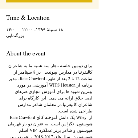
Time & Location
۱۸ سنبلهٔ ۱۳۹۹، ۱۲:۰۰ – ۱۴:۰۰
بزرگنمایی
About the event
برای دومین جلسه ناهار سه شنبه ما به شاعران 
کالیفرنیا در مدارس بپیوندید.  در 8 سپتامبر از 
ساعت 12 تا 2 بعد از ظهر، Raie Crawford، مدیر 
برنامه از WITS Houston آموزشی در مورد 
بهترین شیوه ها برای آموزش مجازی هنرهای 
ادبی خلاق ارائه می دهد.  این کارگاه برای 
شاعران کالیفرنیا در معلمان شاعر مدارس 
طراحی شده است.
 Raie Crawford یک دانش آموخته کالج Wiley از 
هیوستون، تگزاس است. به عنوان دو بار قهرمان 
اسلم VIP هیوستون و شاعر برتر عملکرد 
هیوستون در سال های 2017-2018. راعی در بین 