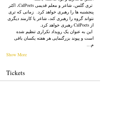
 تری گلس، شاعر و معلم قدیمی CalPoets، اکثر 
پنجشنبه ها را رهبری خواهد کرد.  زمانی که تری 
نتواند گروه را رهبری کند، شاعر یا کارمند دیگری 
از CalPoets رهبری خواهد کرد.
 این به عنوان یک رویداد تکراری تنظیم شده 
است و پیوند بزرگنمایی هر هفته یکسان باقی 
م…
Show More
Tickets
Sale ended
Ticket type
Free Ticket
Price
$0.00