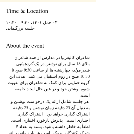
Time & Location
۰۳ حمل ۱۴۰۱، ۹:۳۰ – ۱۰:۳۰
جلسه بزرگنمایی
About the event
شاعران کالیفرنیا در مدارس از همه شاعران 
بالای 18 سال برای 
نوشتن در یک گردهمایی 
شعر مولد،
 چهارشنبه ها از ساعت 9:30 صبح تا 
10:30 صبح در زوم استقبال می کنند.  هدف این 
گروه حمایتی برای کمک به شاعران برای تقویت 
شیوه نوشتن خود و در عین حال ایجاد جامعه 
است. 
 هر جلسه شامل ارائه یک درخواست نوشتن و 
به دنبال آن 25 دقیقه زمان نوشتن و 25 دقیقه 
اشتراک گذاری خواهد بود.  اشتراک گذاری 
اختیاری است.  پذیرش بازخورد اختیاری است.  
لطفاً به خاطر داشته باشید، بسته به تعداد # 
شرکت‌کنندگان، ممکن است هر بار زمانی برای 