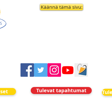
Käännä tämä sivu:
Tulevat tapahtumat
iset
Tul