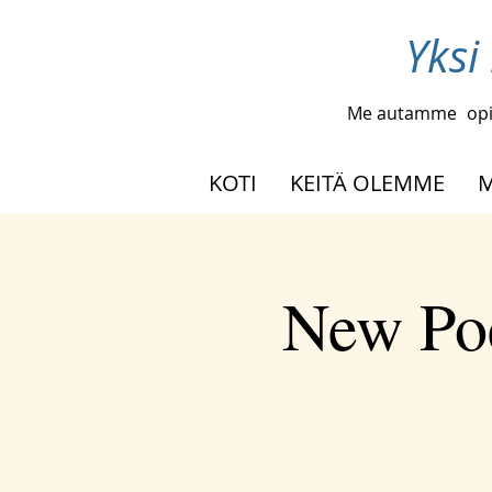
Yksi
Me autamme
opi
KOTI
KEITÄ OLEMME
M
New Poe