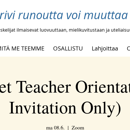
 rivi runoutta voi muutta
skelijat ilmaisevat luovuuttaan, mielikuvitustaan ja uteliais
ITÄ ME TEEMME
OSALLISTU
Lahjoittaa
t Teacher Orienta
Invitation Only)
ma 08.6.
  |  
Zoom