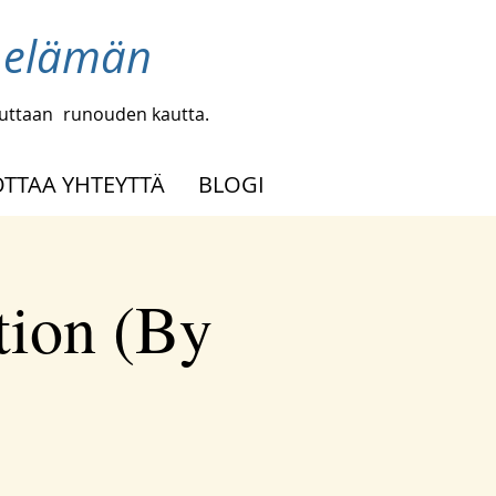
a elämän
uuttaan
runouden kautta.
OTTAA YHTEYTTÄ
BLOGI
tion (By