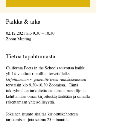
Paikka & aika
02.12.2021 klo 9.30 – 10.30
Zoom Meeting
Tietoa tapahtumasta
California Poets in the Schools toivottaa kaikki
yli 14-vuotiaat runoilijat tervetulleiksi
kirjoittamaan ~ generatiiviseen runokokoukseen
torstaisin klo 9.30-10.30 Zoomissa. Tämä
tukiryhmä on tarkoitettu auttamaan runoilijoita
kehittämään omaa kirjoituskäytäntöään ja samalla
rakentamaan yhteisöllisyyttä.
Jokainen istunto sisältää kirjoituskehotteen
tarjoamisen, jota seuraa 25 minuuttia
kirjoitusaikaa ja 25 minuuttia jakamista.
Jakaminen on valinnaista. Palautteen