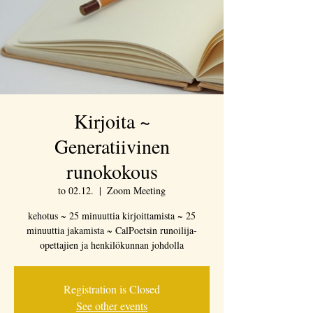
Kirjoita ~
Generatiivinen
runokokous
to 02.12.
  |  
Zoom Meeting
kehotus ~ 25 minuuttia kirjoittamista ~ 25
minuuttia jakamista ~ CalPoetsin runoilija-
opettajien ja henkilökunnan johdolla
Registration is Closed
See other events