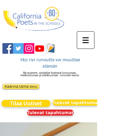
Yksi rivi runoutta voi muuttaa
elämän
Me autamme
opiskelijat ilmaisevat luovuuttaan,
mielikuvitustaan ja uteliaisuuttaan
runouden kautta.
Käännä tämä sivu:
Tulevat tapahtumat
Tilaa Uutiset
Tulevat tapahtumat