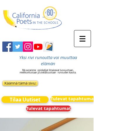
Yksi rivi runoutta voi muuttaa
elämän
Me autamme
opiskelijat ilmaisevat luovuuttaan,
mielikuvitustaan ja uteliaisuuttaan
runouden kautta.
Käännä tämä sivu:
Tulevat tapahtumat
Tilaa Uutiset
Tulevat tapahtumat