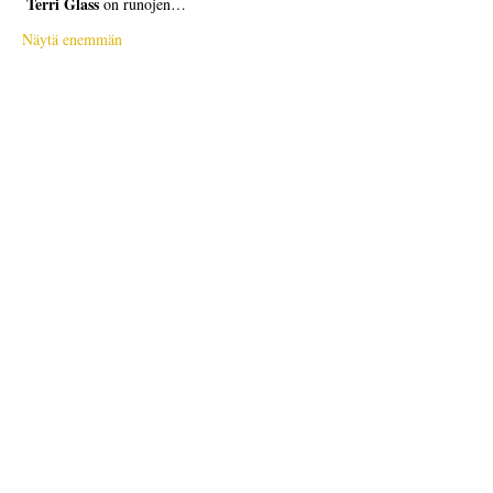
Terri Glass
 on runojen…
Näytä enemmän
Liput
Myynti on päättynyt
Lipputyyppi
Free Ticket
Hinta
0,00 $
Myynti on päättynyt
Lipputyyppi
Donation to CalPoets