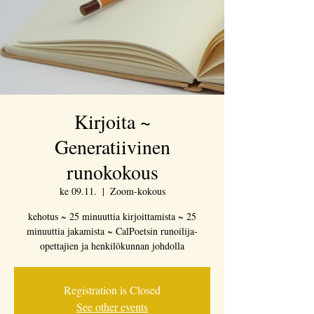
Kirjoita ~
Generatiivinen
runokokous
ke 09.11.
  |  
Zoom-kokous
kehotus ~ 25 minuuttia kirjoittamista ~ 25
minuuttia jakamista ~ CalPoetsin runoilija-
opettajien ja henkilökunnan johdolla
Registration is Closed
See other events