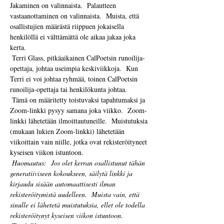
Jakaminen on valinnaista.  Palautteen 
vastaanottaminen on valinnaista.  Muista, että 
osallistujien määrästä riippuen jokaisella 
henkilöllä ei välttämättä ole aikaa jakaa joka 
kerta. 
 Terri Glass, pitkäaikainen CalPoetsin runoilija-
opettaja, johtaa useimpia keskiviikkoja.  Kun 
Terri ei voi johtaa ryhmää, toinen CalPoetsin 
runoilija-opettaja tai henkilökunta johtaa.
 Tämä on määritetty toistuvaksi tapahtumaksi ja 
Zoom-linkki pysyy samana joka viikko.  Zoom-
linkki lähetetään ilmoittautuneille.  Muistutuksia 
(mukaan lukien Zoom-linkki) lähetetään 
viikoittain vain niille, jotka ovat rekisteröityneet 
kyseisen viikon istuntoon. 
Huomautus:
Jos olet kerran osallistunut tähän 
generatiiviseen kokoukseen, säilytä linkki ja 
kirjaudu sisään automaattisesti ilman 
rekisteröitymistä uudelleen.
Muista vain, että 
sinulle ei lähetetä muistutuksia, ellet ole todella 
rekisteröitynyt kyseisen viikon istuntoon.