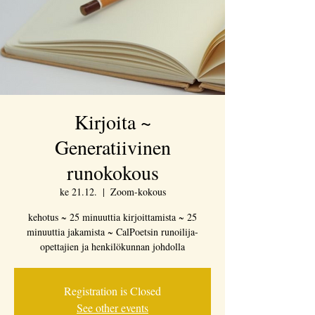
Kirjoita ~
Generatiivinen
runokokous
ke 21.12.
  |  
Zoom-kokous
kehotus ~ 25 minuuttia kirjoittamista ~ 25
minuuttia jakamista ~ CalPoetsin runoilija-
opettajien ja henkilökunnan johdolla
Registration is Closed
See other events