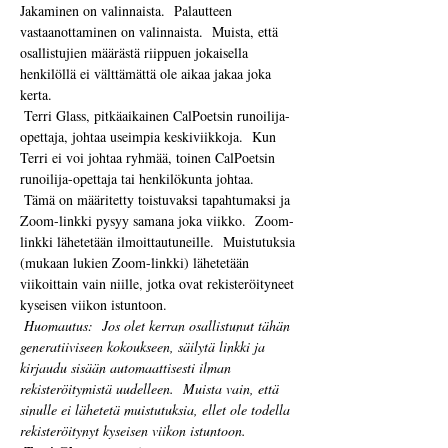
Jakaminen on valinnaista.  Palautteen 
vastaanottaminen on valinnaista.  Muista, että 
osallistujien määrästä riippuen jokaisella 
henkilöllä ei välttämättä ole aikaa jakaa joka 
kerta. 
 Terri Glass, pitkäaikainen CalPoetsin runoilija-
opettaja, johtaa useimpia keskiviikkoja.  Kun 
Terri ei voi johtaa ryhmää, toinen CalPoetsin 
runoilija-opettaja tai henkilökunta johtaa.
 Tämä on määritetty toistuvaksi tapahtumaksi ja 
Zoom-linkki pysyy samana joka viikko.  Zoom-
linkki lähetetään ilmoittautuneille.  Muistutuksia 
(mukaan lukien Zoom-linkki) lähetetään 
viikoittain vain niille, jotka ovat rekisteröityneet 
kyseisen viikon istuntoon. 
Huomautus:
Jos olet kerran osallistunut tähän 
generatiiviseen kokoukseen, säilytä linkki ja 
kirjaudu sisään automaattisesti ilman 
rekisteröitymistä uudelleen.
Muista vain, että 
sinulle ei lähetetä muistutuksia, ellet ole todella 
rekisteröitynyt kyseisen viikon istuntoon.