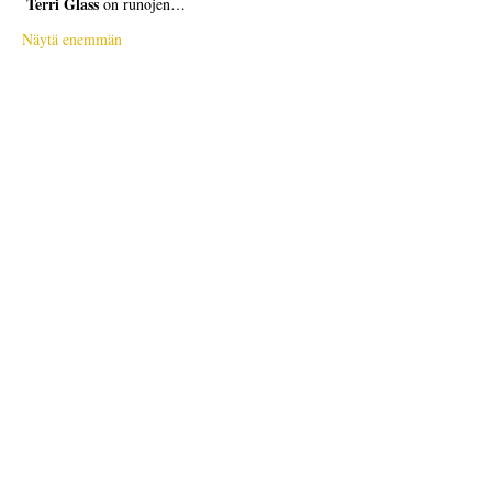
Terri Glass
 on runojen…
Näytä enemmän
Liput
Myynti on päättynyt
Lipputyyppi
Free Ticket
Hinta
0,00 $
Myynti on päättynyt
Lipputyyppi
Donation to CalPoets