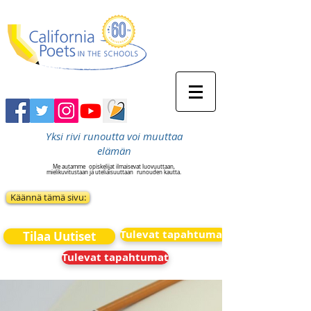
Yksi rivi runoutta voi muuttaa
elämän
Me autamme
opiskelijat ilmaisevat luovuuttaan,
mielikuvitustaan ja uteliaisuuttaan
runouden kautta.
Käännä tämä sivu:
Tulevat tapahtumat
Tilaa Uutiset
Tulevat tapahtumat