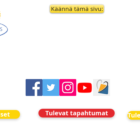
Käännä tämä sivu:
Tulevat tapahtumat
iset
Tul