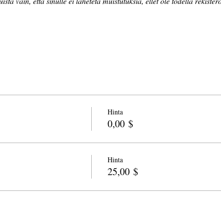
ista vain, että sinulle ei lähetetä muistutuksia, ellet ole todella rekister
Hinta
0,00 $
Hinta
25,00 $