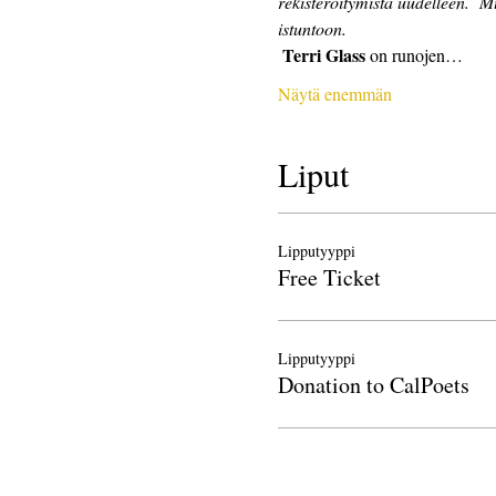
rekisteröitymistä uudelleen.
Mu
istuntoon.
Terri Glass
 on runojen…
Näytä enemmän
Liput
Lipputyyppi
Free Ticket
Lipputyyppi
Donation to CalPoets