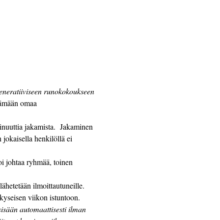
generatiiviseen runokokoukseen
ttämään omaa 
jokaisella henkilöllä ei 
 kyseisen viikon istuntoon. 
 sisään automaattisesti ilman 