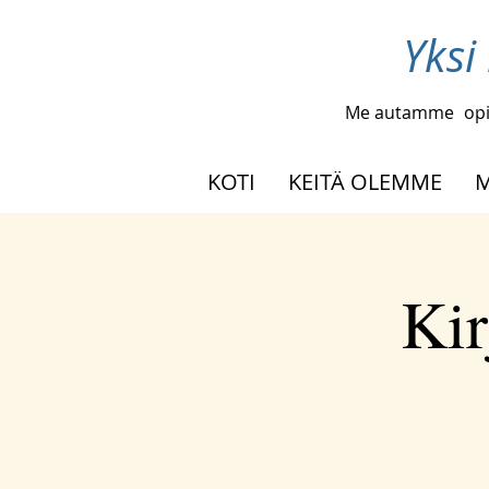
Yksi
Me autamme
opi
KOTI
KEITÄ OLEMME
M
Kir