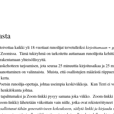
asta
oivottaa kaikki yli 18-vuotiaat runoilijat tervetulleiksi 
kirjoittamaan ~ 
 Zoomissa.  Tämä tukiryhmä on tarkoitettu auttamaan runoilijoita kehi
 rakentamaan yhteisöllisyyttä. 
aanottaminen on valinnaista.  Muista, että osallistujien määrästä riippuen 
 kerta. 
i henkilökunta johtaa.
-linkki) lähetetään viikoittain vain niille, jotka ovat rekisteröityneet
sallistunut tähän generatiiviseen kokoukseen, säilytä linkki ja kirjaudu