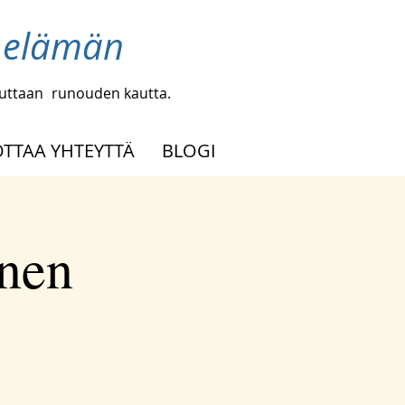
a elämän
uuttaan
runouden kautta.
OTTAA YHTEYTTÄ
BLOGI
inen