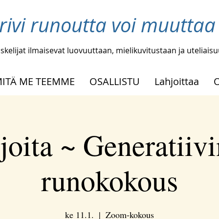
 rivi runoutta voi muutta
skelijat ilmaisevat luovuuttaan, mielikuvitustaan ja uteliais
ITÄ ME TEEMME
OSALLISTU
Lahjoittaa
joita ~ Generatiiv
runokokous
ke 11.1.
  |  
Zoom-kokous