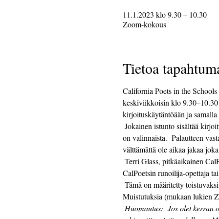
11.1.2023 klo 9.30 – 10.30
Zoom-kokous
Tietoa tapahtum
California Poets in the Schools t
keskiviikkoisin klo 9.30–10.30
kirjoituskäytäntöään ja samalla
 Jokainen istunto sisältää kirjoituskehotteen tarjoamisen, jota seuraa 25 minuuttia kirjoitusaikaa ja 25 minuuttia jakamista.  Jakaminen 
on valinnaista.  Palautteen vast
välttämättä ole aikaa jakaa joka
 Terri Glass, pitkäaikainen CalPoetsin runoilija-opettaja, johtaa useimpia keskiviikkoja.  Kun Terri ei voi johtaa ryhmää, toinen 
CalPoetsin runoilija-opettaja ta
 Tämä on määritetty toistuvaksi tapahtumaksi ja Zoom-linkki pysyy samana joka viikko.  Zoom-linkki lähetetään ilmoittautuneille.  
Muistutuksia (mukaan lukien Zoom
Huomautus:
Jos olet kerran o