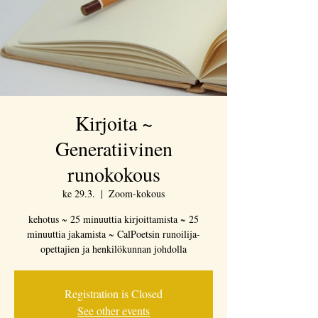
Kirjoita ~
Generatiivinen
runokokous
ke 29.3.
  |  
Zoom-kokous
kehotus ~ 25 minuuttia kirjoittamista ~ 25
minuuttia jakamista ~ CalPoetsin runoilija-
opettajien ja henkilökunnan johdolla
Registration is Closed
See other events