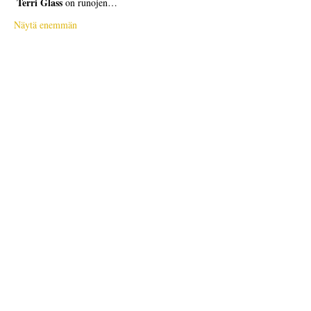
Terri Glass
 on runojen…
Näytä enemmän
Liput
Myynti on päättynyt
Lipputyyppi
Free Ticket
Hinta
0,00 $
Myynti on päättynyt
Lipputyyppi
Donation to CalPoets