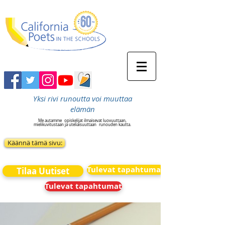
Yksi rivi runoutta voi muuttaa
elämän
Me autamme
opiskelijat ilmaisevat luovuuttaan,
mielikuvitustaan ja uteliaisuuttaan
runouden kautta.
Käännä tämä sivu:
Tulevat tapahtumat
Tilaa Uutiset
Tulevat tapahtumat