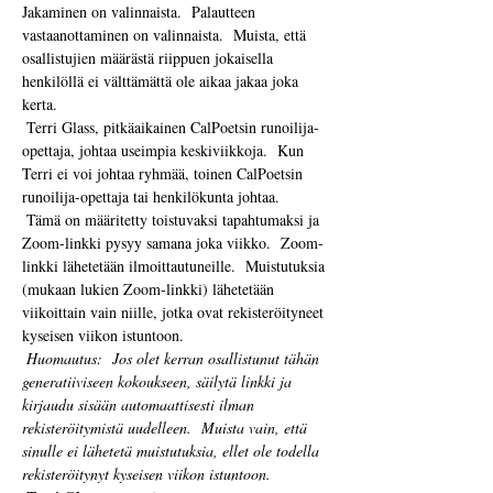
Jakaminen on valinnaista.  Palautteen 
vastaanottaminen on valinnaista.  Muista, että 
osallistujien määrästä riippuen jokaisella 
henkilöllä ei välttämättä ole aikaa jakaa joka 
kerta. 
 Terri Glass, pitkäaikainen CalPoetsin runoilija-
opettaja, johtaa useimpia keskiviikkoja.  Kun 
Terri ei voi johtaa ryhmää, toinen CalPoetsin 
runoilija-opettaja tai henkilökunta johtaa.
 Tämä on määritetty toistuvaksi tapahtumaksi ja 
Zoom-linkki pysyy samana joka viikko.  Zoom-
linkki lähetetään ilmoittautuneille.  Muistutuksia 
(mukaan lukien Zoom-linkki) lähetetään 
viikoittain vain niille, jotka ovat rekisteröityneet 
kyseisen viikon istuntoon. 
Huomautus:
Jos olet kerran osallistunut tähän 
generatiiviseen kokoukseen, säilytä linkki ja 
kirjaudu sisään automaattisesti ilman 
rekisteröitymistä uudelleen.
Muista vain, että 
sinulle ei lähetetä muistutuksia, ellet ole todella 
rekisteröitynyt kyseisen viikon istuntoon.