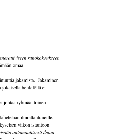
generatiiviseen runokokoukseen
ttämään omaa 
jokaisella henkilöllä ei 
 kyseisen viikon istuntoon. 
 sisään automaattisesti ilman 