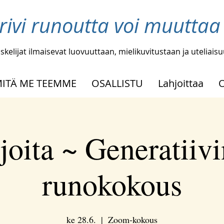
 rivi runoutta voi muutta
skelijat ilmaisevat luovuuttaan, mielikuvitustaan ja uteliais
ITÄ ME TEEMME
OSALLISTU
Lahjoittaa
joita ~ Generatiiv
runokokous
ke 28.6.
  |  
Zoom-kokous