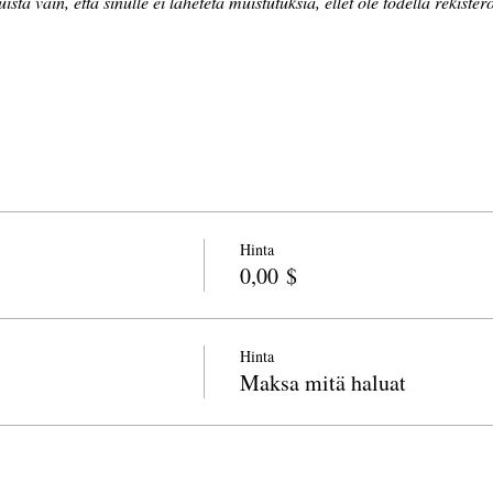
ista vain, että sinulle ei lähetetä muistutuksia, ellet ole todella rekister
Hinta
0,00 $
Hinta
Maksa mitä haluat