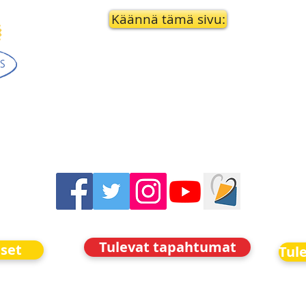
Käännä tämä sivu:
Tulevat tapahtumat
iset
Tul