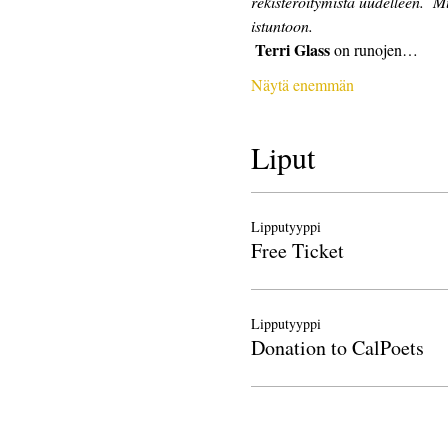
rekisteröitymistä uudelleen.
Mu
istuntoon.
Terri Glass
 on runojen…
Näytä enemmän
Liput
Lipputyyppi
Free Ticket
Lipputyyppi
Donation to CalPoets