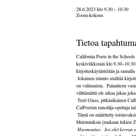
28.6.2023 klo 9.30 – 10.30
Zoom-kokous
Tietoa tapahtum
California Poets in the Schools t
keskiviikkoisin klo 9.30–10.30
kirjoituskäytäntöään ja samalla
 Jokainen istunto sisältää kirjoituskehotteen tarjoamisen, jota seuraa 25 minuuttia kirjoitusaikaa ja 25 minuuttia jakamista.  Jakaminen 
on valinnaista.  Palautteen vast
välttämättä ole aikaa jakaa joka
 Terri Glass, pitkäaikainen CalPoetsin runoilija-opettaja, johtaa useimpia keskiviikkoja.  Kun Terri ei voi johtaa ryhmää, toinen 
CalPoetsin runoilija-opettaja ta
 Tämä on määritetty toistuvaksi tapahtumaksi ja Zoom-linkki pysyy samana joka viikko.  Zoom-linkki lähetetään ilmoittautuneille.  
Muistutuksia (mukaan lukien Zoom
Huomautus:
Jos olet kerran o