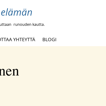
a elämän
uuttaan
runouden kautta.
OTTAA YHTEYTTÄ
BLOGI
inen