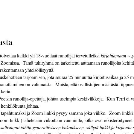
asta
oivottaa kaikki yli 18-vuotiaat runoilijat tervetulleiksi 
kirjoittamaan ~ 
 Zoomissa.  Tämä tukiryhmä on tarkoitettu auttamaan runoilijoita kehi
 rakentamaan yhteisöllisyyttä. 
aanottaminen on valinnaista.  Muista, että osallistujien määrästä riippuen 
 kerta. 
i henkilökunta johtaa.
-linkki) lähetetään viikoittain vain niille, jotka ovat rekisteröityneet
sallistunut tähän generatiiviseen kokoukseen, säilytä linkki ja kirjaudu