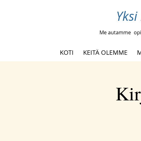
Yksi
Me autamme
opi
KOTI
KEITÄ OLEMME
M
Kir