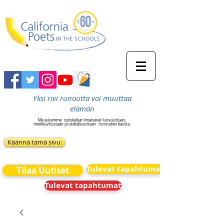
Yksi rivi runoutta voi muuttaa
elämän
Me autamme
opiskelijat ilmaisevat luovuuttaan,
mielikuvitustaan ja uteliaisuuttaan
runouden kautta.
Käännä tämä sivu:
Tulevat tapahtumat
Tilaa Uutiset
Tulevat tapahtumat