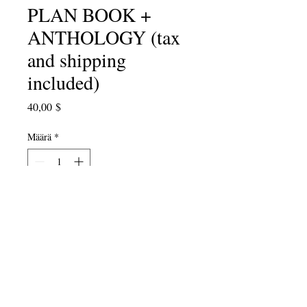
PLAN BOOK +
ANTHOLOGY (tax
and shipping
included)
Hinta
40,00 $
Määrä
*
LISÄÄ OSTOSKORIIN
Juuri ajoissa runokuukaudelle! Tämä
erityinen lahja elämäsi opettajalle –
Poetry Crossing
Lesson Plan -
kirjamme, joka on mukana
Singing