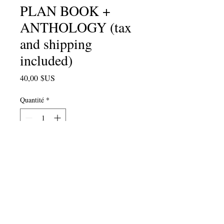
PLAN BOOK +
ANTHOLOGY (tax
and shipping
included)
Prix
40,00 $US
Quantité
*
Ajouter au panier
Juste à temps pour le mois de la
poésie ! Ce cadeau spécial pour
l'enseignant de votre vie - notre livre
Poetry Crossing
Lesson Plan fourni