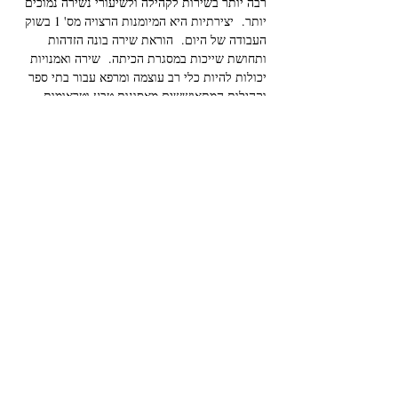
רבה יותר בשירות לקהילה ולשיעורי נשירה נמוכים 
יותר.  יצירתיות היא המיומנות הרצויה מס' 1 בשוק 
העבודה של היום.  הוראת שירה בונה הזדהות 
ותחושת שייכות במסגרת הכיתה.  שירה ואמנויות 
יכולות להיות כלי רב עוצמה ומרפא עבור בתי ספר 
וקהילות המתאוששים מאסונות טבע וטראומות 
אחרות כמו אלימות בנשק. 
 כנס סוף השבוע הזה פתוח לקהל הרחב ומיועד 
לאמני הוראה ספרותיים (לכל הקהלים), מחנכי 
כיתות, משוררים, מועמדים לתואר שני ועוד.  
התוכן יהיה מרתק עבור אלה החדשים להוראת 
אמנויות ספרות ול"כובעים הישנים" שבינינו.
 בסימפוזיון זה, הסדנאות יכוונו לנושא של 
יצירתיות 
לשינוי
 .  איך שירה בכיתה יכולה להיות כלי 
טרנספורמטיבי לשינוי חיובי?  איך מערכי השיעור 
שלנו יכולים להגיב במהירות עם חוסן וגמישות 
לנושאים הדחופים ביותר של זמננו?  כיצד עלינ…
עוד