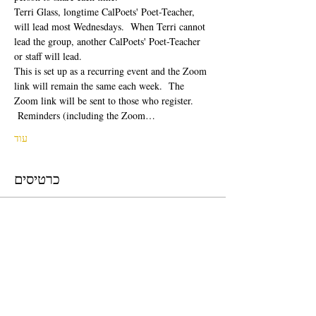
Terri Glass, longtime CalPoets' Poet-Teacher, 
will lead most Wednesdays.  When Terri cannot 
lead the group, another CalPoets' Poet-Teacher 
or staff will lead.
This is set up as a recurring event and the Zoom 
link will remain the same each week.  The 
Zoom link will be sent to those who register. 
 Reminders (including the Zoom…
עוד
כרטיסים
המכירה הסתיימה
סוג כרטיס
Free Ticket
מחיר