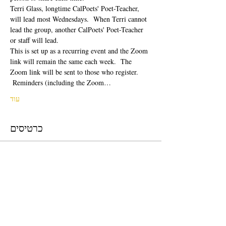
Terri Glass, longtime CalPoets' Poet-Teacher, 
will lead most Wednesdays.  When Terri cannot 
lead the group, another CalPoets' Poet-Teacher 
or staff will lead.
This is set up as a recurring event and the Zoom 
link will remain the same each week.  The 
Zoom link will be sent to those who register. 
 Reminders (including the Zoom…
עוד
כרטיסים
המכירה הסתיימה
סוג כרטיס
Free Ticket
מחיר