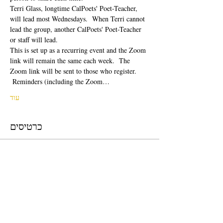
Terri Glass, longtime CalPoets' Poet-Teacher, 
will lead most Wednesdays.  When Terri cannot 
lead the group, another CalPoets' Poet-Teacher 
or staff will lead.
This is set up as a recurring event and the Zoom 
link will remain the same each week.  The 
Zoom link will be sent to those who register. 
 Reminders (including the Zoom…
עוד
כרטיסים
המכירה הסתיימה
סוג כרטיס
Free Ticket
מחיר