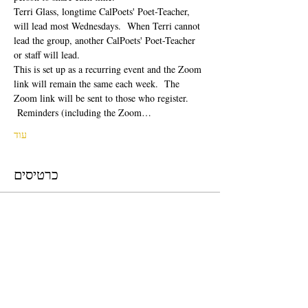
Terri Glass, longtime CalPoets' Poet-Teacher, 
will lead most Wednesdays.  When Terri cannot 
lead the group, another CalPoets' Poet-Teacher 
or staff will lead.
This is set up as a recurring event and the Zoom 
link will remain the same each week.  The 
Zoom link will be sent to those who register. 
 Reminders (including the Zoom…
עוד
כרטיסים
המכירה הסתיימה
סוג כרטיס
Free Ticket
מחיר