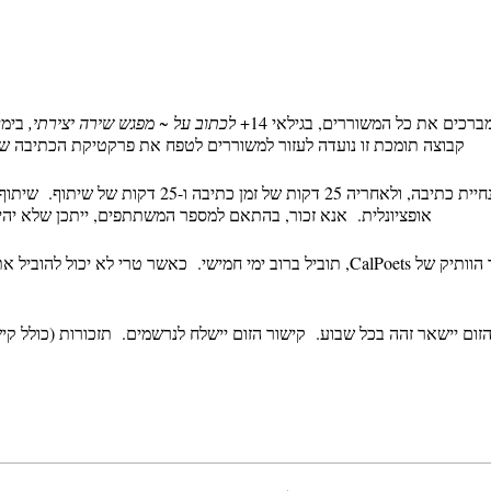
רכים את כל המשוררים, בגילאי 14+
לכתוב על ~ מפגש שירה יצירתי,
קבוצה תומכת זו נועדה לעזור למשוררים לטפח את פרקטיקת הכתיבה שלה
כל מפגש יכלול הצעה של הנחיית כתיבה, ולאחריה 25 דקות
אופציונלית. אנא זכור, בהתאם למספר המשתתפים, ייתכן שלא יה
טרי גלאס, המורה-משורר הוותיק של CalPoets, תוביל ברוב ימי חמישי. כאשר טרי 
 הזום יישאר זהה בכל שבוע. קישור הזום יישלח לנרשמים. תזכורות (כולל קיש
מחולל זה פעם אחת, אל תהסס לשמור את הקישור ולהיכנס אוטומטית מב
יישלחו לך תזכורות, אלא אם כן נרש