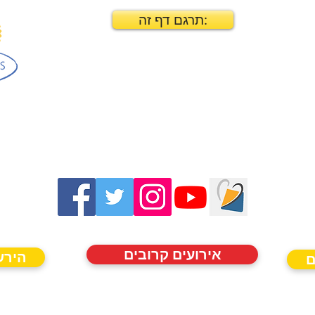
תרגם דף זה:
אירועים קרובים
הירש
ם