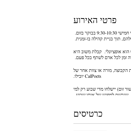
פרטי האירוע
בימי חמישי 9:30-10:30 בבוקר בזום.
ם, תוך בניית קהילה בו-זמנית.
 של זמן כתיבה ו-25 דקות של שיתוף. שיתוף הוא אופציונלי. קבלת משוב היא
יה זמן לכל אדם לשתף בכל פעם.
לא יכול להוביל את הקבוצה, מורה או צוות אחר של
CalPoets יובילו.
ור זום) יישלחו מדי שבוע רק למי
שנרשם למפגש של אותו שבוע.
לי להירשם מחדש.
רק זכור שלא
כרטיסים
מת בפועל למפגש של אותו שבוע.
היא כותבת שירה, חיבור והייקו. היא לימדה רבות באזור המפרץ עבור משורר קליפורניה בבתי הספר במשך 30 שנה ושימשה בתור