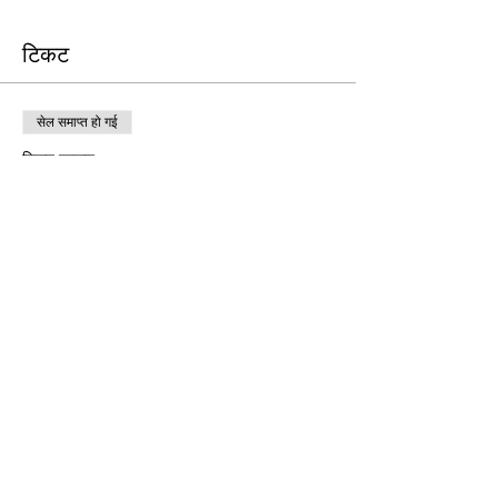
टिकट
सेल समाप्त हो गई
टिकट प्रकार
Free Ticket
मूल्य
$0.00
सेल समाप्त हो गई
टिकट प्रकार
Donation to CalPoets
मूल्य
आप जितना चाहें उतना भुगतान करें