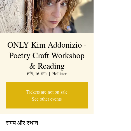
ONLY Kim Addonizio -
Poetry Craft Workshop
& Reading
शनि, 16 अग॰
  |  
Hollister
Tickets are not on sale
See other events
समय और स्थान