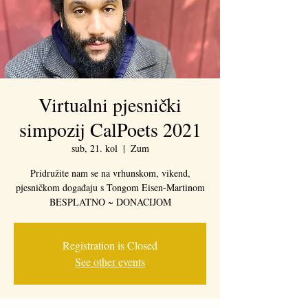
Virtualni pjesnički
simpozij CalPoets 2021
sub, 21. kol
  |  
Zum
Pridružite nam se na vrhunskom, vikend,
pjesničkom događaju s Tongom Eisen-Martinom
BESPLATNO ~ DONACIJOM
Registration is Closed
See other events