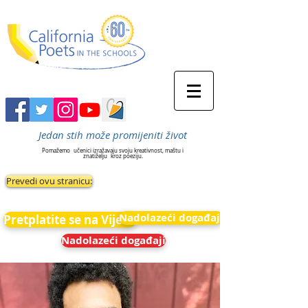
Jedan stih može promijeniti život
Pomažemo
učenici izražavaju svoju kreativnost, maštu i
znatiželju
kroz poeziju.
Prevedi ovu stranicu:
Nadolazeći događaji
Pretplatite se na Vijesti
Nadolazeći događaji