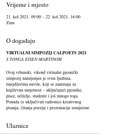
Vrijeme i mjesto
21. kol 2021. 09:00 – 22. kol 2021. 16:00
Zum
O događaju
VIRTUALNI SIMPOZIJ CALPOETS 2021
S TONGA EISEN-MARTINOM
Ovaj vrhunski, vikend virtualni pjesnički
simpozij namijenjen je svim ljudima,
tinejdžerima naviše, koji se zanimaju za
književnu umjetnost – uključujući pjesnike,
pisce, učitelje, studente i još mnogo toga.
Ponuda će uključivati radionice kreativnog
pisanja, čitanja poezije i prezentacije usmjerene
na podučavanje poezije u zajednici. Od subote
do nedjelje, od 21. kolovoza do 22. kolovoza
Ulaznice
2021. bit će na raspolaganju pun meni ponude.
Prijava je obavezna, ali prijavljeni mogu birati
na kojim radionicama sudjelovati. Konferencija