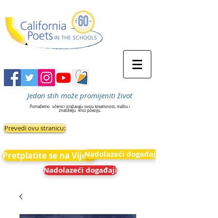
Jedan stih može promijeniti život
Pomažemo
učenici izražavaju svoju kreativnost, maštu i
znatiželju
kroz poeziju.
Prevedi ovu stranicu:
Nadolazeći događaji
Pretplatite se na Vijesti
Nadolazeći događaji