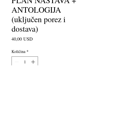
PLAN NASTAVA +
ANTOLOGIJA
(uključen porez i
dostava)
Cijena
40,00 USD
Količina
*
Dodaj u košaricu
Baš na vrijeme za mjesec poezije! Taj
poseban dar za učitelja u vašem
životu - naša knjiga Plan lekcije
Poetry Crossing
u paketu s
Pjevanjem perja slobode
, našom