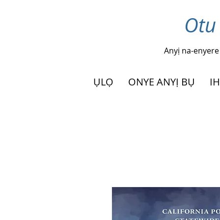
Otu
Anyị na-enyere
ỤLỌ
ONYE ANYỊ BỤ
I