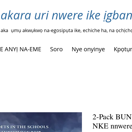
 akara uri nwere ike ịgba
 aka
ụmụ akwụkwọ na-egosipụta ike, echiche ha, na ọchịchọ
HE ANYỊ NA-EME
Soro
Nye onyinye
Kpọtụ
2-Pack BU
NKE nnwere 