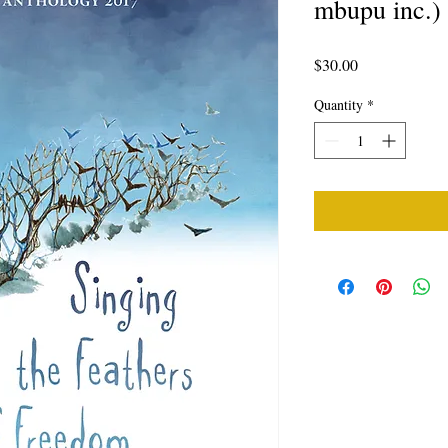
mbupu inc.)
Price
$30.00
Quantity
*