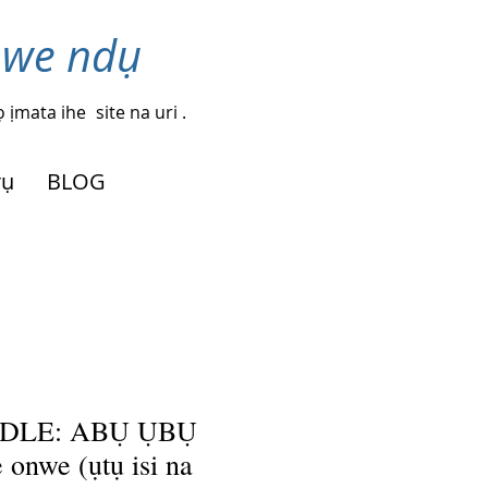
nwe ndụ
 ịmata ihe
site na uri .
rụ
BLOG
NDLE: ABỤ ỤBỤ
onwe (ụtụ isi na