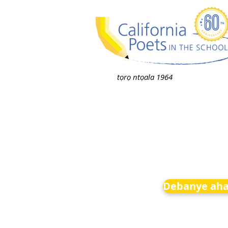
tọrọ ntọala 1964
Debanye aha