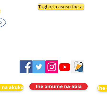
Tụgharịa asụsụ ibe a:
Ihe omume na-abịa
 na akụkọ
Ihe