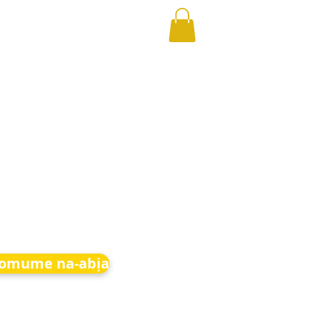
 omume na-abịa