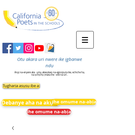
Otu akara uri nwere ike ịgbanwe
ndụ
Anyị na-enyere aka
ụmụ akwụkwọ na-egosipụta ike, echiche ha,
na ọchịchọ ịmata ihe
site na uri .
Tụgharịa asụsụ ibe a:
Ihe omume na-abịa
Debanye aha na akụkọ
Ihe omume na-abịa