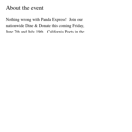
About the event
Nothing wrong with Panda Express!  Join our 
nationwide Dine & Donate this coming Friday, 
June 7th and July 19th.  California Poets in the 
Schools will receive 28% of all orders!  Online 
orders only! Apply code 923882 in the 
Fundraiser Code box during online checkout at 
or via App. Place your order for pickup or 
delivery on Friday, June 07 and July 
19th.
www.pandaexpress.com
Share this event
info@cpits.org
| ტელ
415.221.4201
|
PO
Box 1328, Santa Rosa, CA 95402