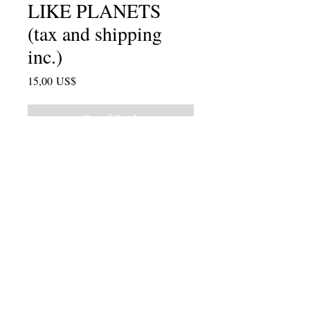
LIKE PLANETS
(tax and shipping
inc.)
Price
15,00 US$
Out of Stock
2016 Anthology of student poems,
poet-teacher poems and lesson plans.
Edited by Julie Valin, with a foreword
by Molly Fisk..."I wonder what I
would be like if I had started writing
this young?...Because writing
changes your relationship to the
world, and therefore changes you."