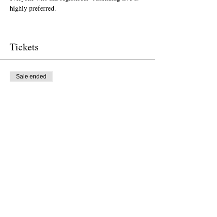
highly preferred.  
Tickets
Sale ended
Ticket type
Free Ticket
Price
$0.00
Sale ended
Ticket type
Donation to CalPoets