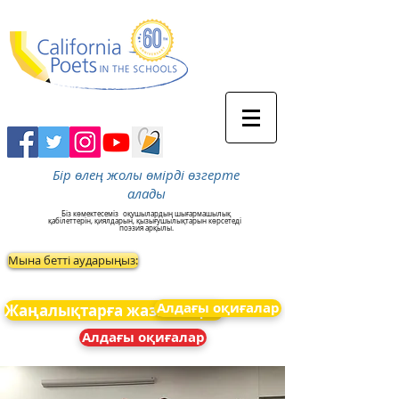
Бір өлең жолы өмірді өзгерте
алады
Біз көмектесеміз
оқушылардың шығармашылық
қабілеттерін, қиялдарын, қызығушылықтарын көрсетеді
поэзия арқылы.
Мына бетті аударыңыз:
Алдағы оқиғалар
Жаңалықтарға жазылыңыз
Алдағы оқиғалар