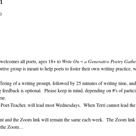
n
0
 welcomes all poets, ages 18+ to 
Write On ~ a Generative Poetry Gathe
ve group is meant to help poets to foster their own writing practice, 
ffering of a writing prompt, followed by 25 minutes of writing time, and
g feedback is optional.  Please keep in mind, depending on #'s of partici
me.  
' Poet-Teacher, will lead most Wednesdays.  When Terri cannot lead the
vent and the Zoom link will remain the same each week.  The Zoom link 
ng the Zoom…