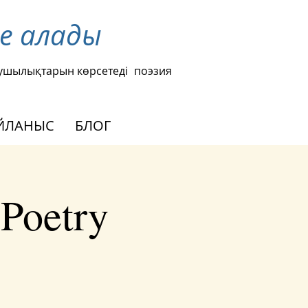
те алады
ушылықтарын көрсетеді
поэзия
ЙЛАНЫС
БЛОГ
 Poetry