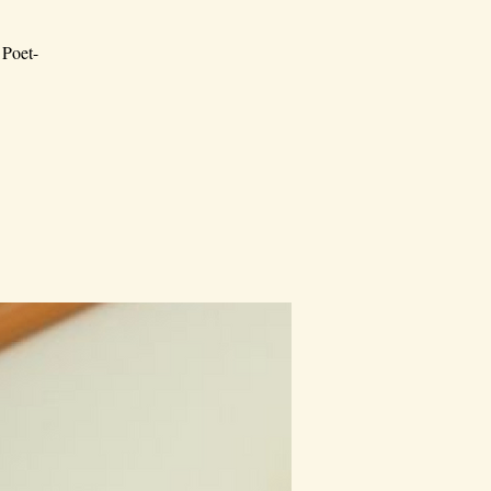
 Poet-