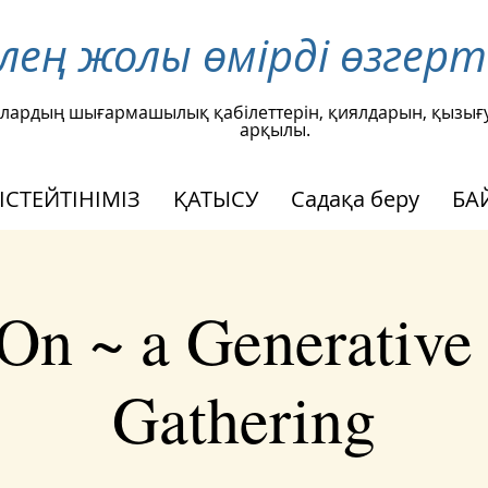
өлең жолы өмірді өзгер
лардың шығармашылық қабілеттерін, қиялдарын, қызығ
арқылы.
 ІСТЕЙТІНІМІЗ
ҚАТЫСУ
Садақа беру
БА
On ~ a Generative
Gathering