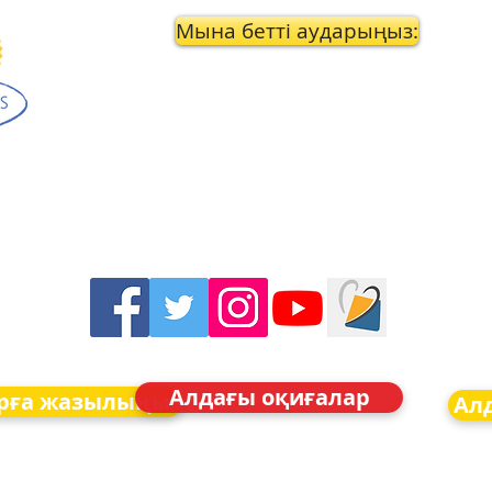
Мына бетті аударыңыз:
Алдағы оқиғалар
рға жазылыңыз
Ал