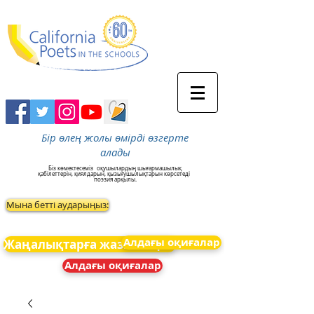
Бір өлең жолы өмірді өзгерте
алады
Біз көмектесеміз
оқушылардың шығармашылық
қабілеттерін, қиялдарын, қызығушылықтарын көрсетеді
поэзия арқылы.
Мына бетті аударыңыз:
Алдағы оқиғалар
Жаңалықтарға жазылыңыз
Алдағы оқиғалар