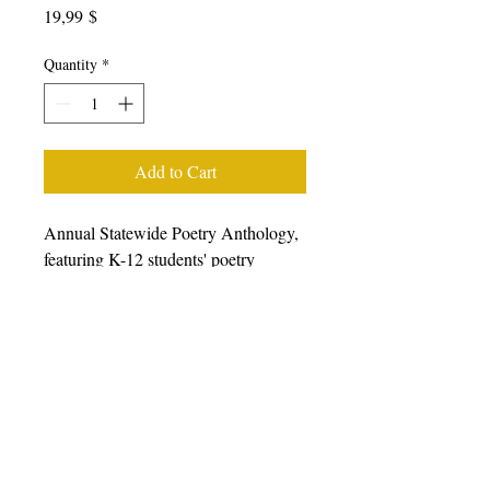
Price
19,99 $
Quantity
*
Add to Cart
Annual Statewide Poetry Anthology,
featuring K-12 students' poetry
generated from writing workshops
facilitated during the 2022-23 school
year, featuring students, poets, and
teaching artists from all over
California. We prefer that you
purchase books from other retailers as
we have a very small staff.
Please
click here to choose from a wide