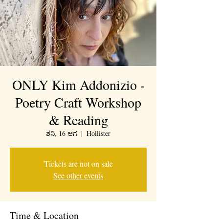
ONLY Kim Addonizio -
Poetry Craft Workshop
& Reading
ಶನಿ, 16 ಆಗ
  |  
Hollister
Tickets are not on sale
See other events
Time & Location