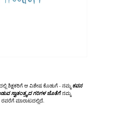
 ಶಿಕ್ಷಕರಿಗೆ ಆ ವಿಶೇಷ ಕೊಡುಗೆ - ನಮ್ಮ
ಕವನ
ಡುವ ಸ್ವಾತಂತ್ರ್ಯದ ಗರಿಗಳ ಜೊತೆಗೆ
ನಮ್ಮ
8 ರವರೆಗೆ ಮಾರಾಟದಲ್ಲಿದೆ.
info@cpits.org
| ದೂರವಾಣಿ 415.221.4201 