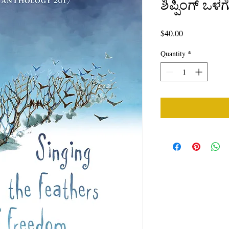
ಶಿಪ್ಪಿಂಗ್ ಒಳ
Price
$40.00
Quantity
*