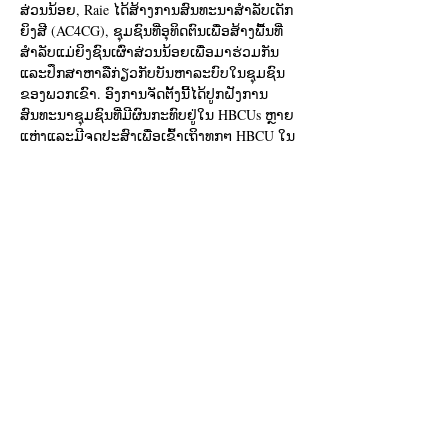
ສ່ວນນ້ອຍ, Raie ໄດ້ສ້າງການສົນທະນາສໍາລັບເດັກ
ຍິງສີ (AC4CG), ຊຸມຊົນທີ່ອຸທິດຕົນເພື່ອສ້າງພື້ນທີ່
ສໍາລັບແມ່ຍິງຊົນເຜົ່າສ່ວນນ້ອຍເພື່ອມາຮ່ວມກັນ
ແລະປຶກສາຫາລືກ່ຽວກັບບັນຫາລະບົບໃນຊຸມຊົນ
ຂອງພວກເຂົາ. ອົງການຈັດຕັ້ງນີ້ໄດ້ປູກຝັງການ
ສົນທະນາຊຸມຊົນທີ່ມີຜົນກະທົບຢູ່ໃນ HBCUs ຫຼາຍ
ແຫ່ງແລະມີຈຸດປະສົງເພື່ອເຂົ້າເຖິງທຸກໆ HBCU ໃນ
ສະຫະລັດ.
Tickets
Sale ended
Ticket type
Free Ticket
Price
$0.00