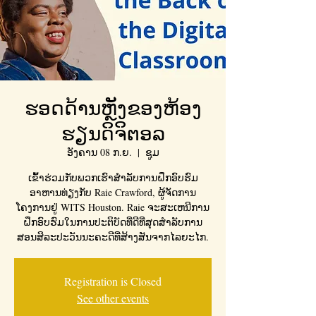
ຮອດດ້ານຫຼັງຂອງຫ້ອງ
ຮຽນດິຈິຕອລ
ອັງຄານ 08 ກ.ຍ.
  |  
ຊູມ
ເຂົ້າຮ່ວມກັບພວກເຮົາສໍາລັບການຝຶກອົບຮົມ
ອາຫານທ່ຽງກັບ Raie Crawford, ຜູ້ຈັດການ
ໂຄງການຢູ່ WITS Houston. Raie ຈະສະເຫນີການ
ຝຶກອົບຮົມໃນການປະຕິບັດທີ່ດີທີ່ສຸດສໍາລັບການ
ສອນສິລະປະວັນນະຄະດີທີ່ສ້າງສັນຈາກໄລຍະໄກ.
Registration is Closed
See other events