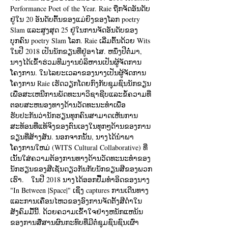
Performance Poet of the Year. Raie ຖືກຈັດອັນດັບ
ຢູ່ໃນ 20 ອັນດັບຕົ້ນຂອງແມ່ຍິງຂອງໂລກ poetry 
Slam ແລະສູງສຸດ 25 ຢູ່ໃນການຈັດອັນດັບຂອງ
ບຸກຄົນ poetry Slam ໂລກ. Raie ເລີ່ມຕົ້ນດ້ວຍ Wits 
ໃນປີ 2018 ເປັນນັກຂຽນທີ່ຢູ່ອາໄສ. ຫນຶ່ງປີຕໍ່ມາ, 
ນາງໄດ້ເຂົ້າຮ່ວມທີມງານບໍລິຫານເປັນຜູ້ຈັດການ
ໂຄງການ. ໃນໄລຍະເວລາຂອງນາງເປັນຜູ້ຈັດການ
ໂຄງການ Raie ເຮັດວຽກໂດຍກົງກັບຊຸມຊົນນັກຂຽນ
ເພື່ອສະເຫນີການພັດທະນາວິຊາຊີບແລະຂໍ້ຄວາມທີ່
ຕອບສະຫນອງທາງດ້ານວັດທະນະທໍາເພື່ອ
ຮັບປະກັນວ່ານັກຮຽນທຸກຄົນສາມາດເຫັນການ
ສະທ້ອນທີ່ແທ້ຈິງຂອງຕົນເອງໃນທຸກໆດ້ານຂອງການ
ຂຽນທີ່ສ້າງສັນ. ນອກຈາກນັ້ນ, ນາງໄດ້ນໍາພາ
ໂຄງການໃຫມ່ (WITS Cultural Collaborative) ທີ່
ເນັ້ນໃສ່ຄວາມຕ້ອງການທາງດ້ານວັດທະນະທໍາຂອງ
ນັກຮຽນຂອງສີເຊັ່ນດຽວກັນກັບນັກຂຽນສີຂອງພວກ
ເຮົາ.   ໃນປີ 2018 ນາງໄດ້ອອກປື້ມທໍາອິດຂອງນາງ 
"In Between |Space|" ເຊິ່ງ captures ການເດີນທາງ
ແລະການເຄື່ອນໄຫວຂອງອົງການຈັດຕັ້ງສີດໍາໃນ
ສັງຄົມມື້ນີ້. ດ້ວຍຄວາມເຂົ້າໃຈຢ່າງຫນັກແຫນ້ນ
ຂອງການສື່ສານຜົນກະທົບທີ່ມີຕໍ່ຊຸມຊົນຊົນເຜົ່າ