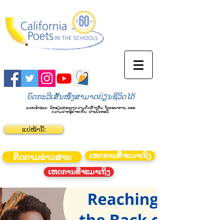
ບົດກະວີເສັ້ນໜຶ່ງສາມາດປ່ຽນຊີວິດໄດ້
ພວກເຮົາຊ່ວຍ
ນັກຮຽນສະແດງຄວາມຄິດສ້າງສັນ, ຈິນຕະນາການ, ແລະ
ຄວາມຢາກຮູ້ຢາກເຫັນ
ຜ່ານບົດກະວີ.
ແປໜ້ານີ້:
ເຫດການທີ່ຈະມາເຖິງ
ຕິດຕາມຂ່າວສານ
ເຫດການທີ່ຈະມາເຖິງ