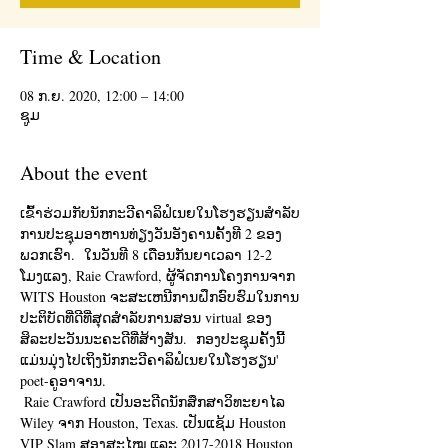
Time & Location
08 ກ.ຍ. 2020, 12:00 – 14:00
ຊູມ
About the event
ເຂົ້າຮ່ວມກັບນັກກະວີຄາລິຟໍເນຍໃນໂຮງຮຽນສໍາລັບ
ການປະຊຸມອາຫານທ່ຽງວັນອັງຄານຄັ້ງທີ 2 ຂອງ
ພວກເຮົາ.  ໃນວັນທີ 8 ເດືອນກັນຍາເວລາ 12-2 
ໂມງແລງ, Raie Crawford, ຜູ້ຈັດການໂຄງການຈາກ 
WITS Houston ຈະສະເຫນີການຝຶກອົບຮົມໃນການ
ປະຕິບັດທີ່ດີທີ່ສຸດສໍາລັບການສອນ virtual ຂອງ
ສິລະປະວັນນະຄະດີທີ່ສ້າງສັນ.  ກອງ​ປະ​ຊຸມ​ຄັ້ງ​ນີ້​
ແມ່ນ​ມຸ່ງ​ໄປ​ເຖິງ​ນັກ​ກະ​ວີ​ຄາ​ລິ​ຟໍ​ເນຍ​ໃນ​ໂຮງ​ຮຽນ​' 
poet-ຄູ​ອາ​ຈານ​.
 Raie Crawford ເປັນອະດີດນັກສຶກສາວິທະຍາໄລ 
Wiley ຈາກ Houston, Texas. ເປັນແຊ້ມ Houston 
VIP Slam ສອງສະໄໝ ແລະ 2017-2018 Houston 