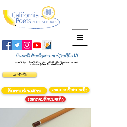
ບົດກະວີເສັ້ນໜຶ່ງສາມາດປ່ຽນຊີວິດໄດ້
ພວກເຮົາຊ່ວຍ
ນັກຮຽນສະແດງຄວາມຄິດສ້າງສັນ, ຈິນຕະນາການ, ແລະ
ຄວາມຢາກຮູ້ຢາກເຫັນ
ຜ່ານບົດກະວີ.
ແປໜ້ານີ້:
ເຫດການທີ່ຈະມາເຖິງ
ຕິດຕາມຂ່າວສານ
ເຫດການທີ່ຈະມາເຖິງ