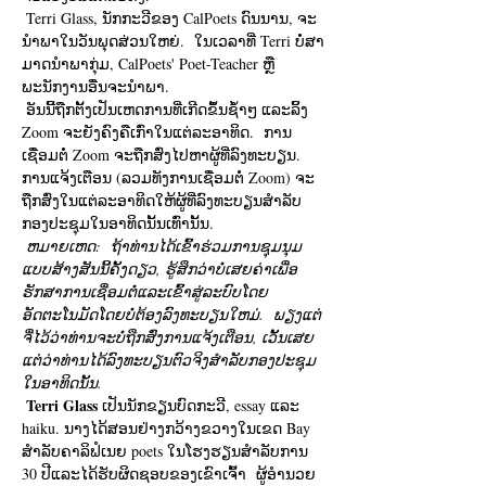
 Terri Glass, ນັກກະວີຂອງ CalPoets ດົນນານ, ຈະ
ນໍາພາໃນວັນພຸດສ່ວນໃຫຍ່.  ໃນເວລາທີ່ Terri ບໍ່ສາ
ມາດນໍາພາກຸ່ມ, CalPoets' Poet-Teacher ຫຼື
ພະນັກງານອື່ນຈະນໍາພາ.
 ອັນນີ້ຖືກຕັ້ງເປັນເຫດການທີ່ເກີດຂຶ້ນຊ້ຳໆ ແລະລິ້ງ 
Zoom ຈະຍັງຄົງຄືເກົ່າໃນແຕ່ລະອາທິດ.  ການ
ເຊື່ອມຕໍ່ Zoom ຈະຖືກສົ່ງໄປຫາຜູ້ທີ່ລົງທະບຽນ.  
ການແຈ້ງເຕືອນ (ລວມທັງການເຊື່ອມຕໍ່ Zoom) ຈະ
ຖືກສົ່ງໃນແຕ່ລະອາທິດໃຫ້ຜູ້ທີ່ລົງທະບຽນສໍາລັບ
ກອງປະຊຸມໃນອາທິດນັ້ນເທົ່ານັ້ນ. 
ຫມາຍ​ເຫດ​:
ຖ້າທ່ານໄດ້ເຂົ້າຮ່ວມການຊຸມນຸມ
ແບບສ້າງສັນນີ້ຄັ້ງດຽວ, ຮູ້ສຶກວ່າບໍ່ເສຍຄ່າເພື່ອ
ຮັກສາການເຊື່ອມຕໍ່ແລະເຂົ້າສູ່ລະບົບໂດຍ
ອັດຕະໂນມັດໂດຍບໍ່ຕ້ອງລົງທະບຽນໃຫມ່.
ພຽງແຕ່
ຈື່ໄວ້ວ່າທ່ານຈະບໍ່ຖືກສົ່ງການແຈ້ງເຕືອນ, ເວັ້ນເສຍ
ແຕ່ວ່າທ່ານໄດ້ລົງທະບຽນຕົວຈິງສໍາລັບກອງປະຊຸມ
ໃນອາທິດນັ້ນ.
Terri Glass
 ເປັນນັກຂຽນບົດກະວີ, essay ແລະ 
haiku. ນາງໄດ້ສອນຢ່າງກວ້າງຂວາງໃນເຂດ Bay 
ສໍາລັບຄາລິຟໍເນຍ poets ໃນໂຮງຮຽນສໍາລັບການ 
30 ປີແລະໄດ້ຮັບຜິດຊອບຂອງເຂົາເຈົ້າ  ຜູ້ອໍານວຍ