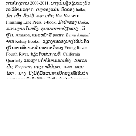
ການໂຄງການ 2008-2011. ນາງເປັນຜູ້ຂຽນຂອງບົດ
ກະວີທໍາມະຊາດ, 
ເພງຂອງແມ່ນ,
 ບົດຂອງ haiku, 
ນົກ, ເຜິ້ງ, ຕົ້ນໄມ້, ຄວາມຮັກ, Hee Hee
 ຈາກ 
Finishing Line Press, e-book, 
ມ້າປ່າຂອງ Haiku: 
ຄວາມງາມໃນຫນຶ່ງ. ຮູບແບບການປ່ຽນແປງ
 , ມີ
ຢູ່ໃນ Amazon, ແລະຫນັງສື poetry, 
Being Animal
ຈາກ Kelsay Books.  ວຽກງານຂອງນາງໄດ້ປະກົດ
ຢູ່ໃນການທົບທວນວັນນະຄະດີຂອງ Young Raven, 
Fourth River, ກ່ຽວກັບສະຖານທີ່, California 
Quarterly ແລະຫຼາຍຄໍານິຍາມລວມທັງ  
ໄຟແລະ
ຝົນ; Ecopoetry ຂອງຄາລິຟໍເນຍ,
  ແລະ  
ພອນ
ໂລກ
 .  ນາງ  ຍັງມີຄູ່ມືແຜນການບົດຮຽນທີ່ເອີ້ນວ່າ  
ພາສາຂອງຫົວໃຈທີ່ຕື່ນ
  ມີຢູ່ໃນເວັບໄຊທ໌ຂອງນາງ, 
www.terriglass.com
 .  ນາງຍັງສືບຕໍ່ເບິ່ງແຍງ
ໂຄງການ Marin ສໍາລັບ CALPOETS ແລະສອນ
ໃນ Marin  ແລະເຂດປົກຄອງຂອງ Del Norte.
Tickets
Sale ended