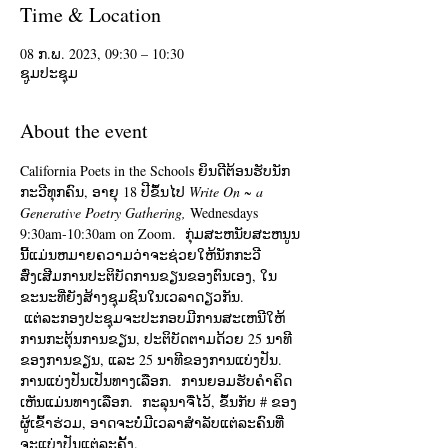
Time & Location
08 ກ.ພ. 2023, 09:30 – 10:30
ຊູມປະຊຸມ
About the event
California Poets in the Schools ຍິນດີຕ້ອນຮັບນັກ
ກະວີທຸກຄົນ, ອາຍຸ 18 ປີຂຶ້ນໄປ 
Write On ~ a 
Generative Poetry Gathering,
 Wednesdays 
9:30am-10:30am on Zoom.  ກຸ່ມສະຫນັບສະຫນູນ
ນີ້ແມ່ນຫມາຍຄວາມວ່າຈະຊ່ວຍໃຫ້ນັກກະວີ
ສົ່ງເສີມການປະຕິບັດການຂຽນຂອງຕົນເອງ, ໃນ
ຂະນະທີ່ຍັງສ້າງຊຸມຊົນໃນເວລາດຽວກັນ. 
 ແຕ່​ລະ​ກອງ​ປະ​ຊຸມ​ຈະ​ປະ​ກອບ​ມີ​ການ​ສະ​ເຫນີ​ໃຫ້​
ການ​ກະ​ຕຸ້ນ​ການ​ຂຽນ​, ປະ​ຕິ​ບັດ​ຕາມ​ດ້ວຍ 25 ນາ​ທີ​
ຂອງ​ການ​ຂຽນ​, ແລະ 25 ນາ​ທີ​ຂອງ​ການ​ແບ່ງ​ປັນ​.  
ການແບ່ງປັນເປັນທາງເລືອກ.  ການຍອມຮັບຄໍາຄິດ
ເຫັນແມ່ນທາງເລືອກ.  ກະລຸນາຈື່ໄວ້, ຂຶ້ນກັບ # ຂອງ
ຜູ້ເຂົ້າຮ່ວມ, ອາດຈະບໍ່ມີເວລາສໍາລັບແຕ່ລະຄົນທີ່
ຈະແບ່ງປັນແຕ່ລະຄັ້ງ. 