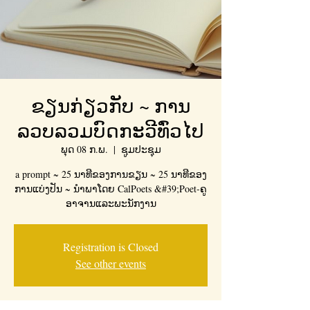
ຂຽນກ່ຽວກັບ ~ ການ
ລວບລວມບົດກະວີທົ່ວໄປ
ພຸດ 08 ກ.ພ.
  |  
ຊູມປະຊຸມ
a prompt ~ 25 ນາ​ທີ​ຂອງ​ການ​ຂຽນ ~ 25 ນາ​ທີ​ຂອງ​
ການ​ແບ່ງ​ປັນ ~ ນໍາ​ພາ​ໂດຍ CalPoets &#39;Poet-ຄູ​
ອາ​ຈານ​ແລະ​ພະ​ນັກ​ງານ
Registration is Closed
See other events