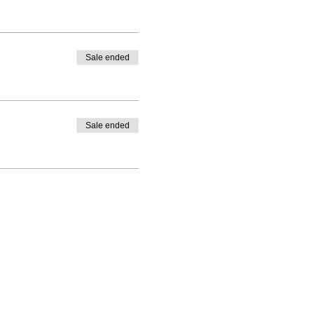
ເຊື່ອມຕໍ່ແລະເຂົ້າສູ່ລະບົບໂດຍ
່ວ່າທ່ານໄດ້ລົງທະບຽນຕົວຈິງສໍາ
Sale ended
ບຄາລິຟໍເນຍ Poet ໃນໂຮງຮຽນ
ອງບົດກະວີທໍາມະຊາດ,
ເພງຂອງ
າຂອງ Haiku: ຄວາມງາມ
Sale ended
oks. ວຽກງານຂອງນາງໄດ້
uarterly ແລະຫຼາຍຄໍານິຍາມ
່ເອີ້ນວ່າ
ພາສາຂອງຫົວໃຈທີ່
 CALPOETS ແລະສອນໃນ Marin