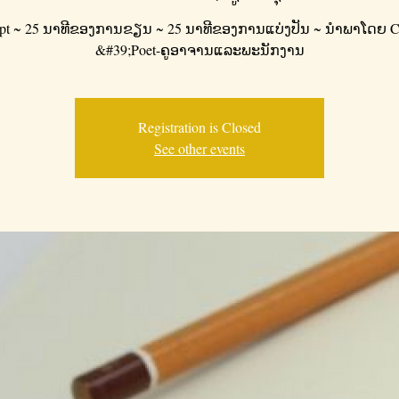
pt ~ 25 ນາ​ທີ​ຂອງ​ການ​ຂຽນ ~ 25 ນາ​ທີ​ຂອງ​ການ​ແບ່ງ​ປັນ ~ ນໍາ​ພາ​ໂດຍ C
&#39;Poet-ຄູ​ອາ​ຈານ​ແລະ​ພະ​ນັກ​ງານ
Registration is Closed
See other events