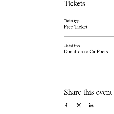
Tickets
ເທົ່ານັ້ນ.
ຫມາຍ​ເຫດ​:
ຖ້າທ່ານໄດ້ເຂົ້າ
ອັດຕະໂນມັດໂດຍບໍ່ຕ້ອງລົງທະ
Ticket type
ລັບກອງປະຊຸມໃນອາທິດນັ້ນ.
Free Ticket
Terri Glass
ເປັນນັກຂຽນບົດກະ
ສໍາລັບ 30 ປີແລະໄດ້ຮັບຜິດຊ
ແມ່ນ,
ບົດຂອງ haiku,
ນົກ, ເຜິ້
Ticket type
ໃນຫນຶ່ງ. ຮູບແບບການປ່ຽນແປ
Donation to CalPoets
ປາກົດຢູ່ໃນການທົບທວນວັນນະຄະ
ລວມທັງ
ໄຟແລະຝົນ; Ecopoetr
ຕື່ນ
ມີຢູ່ໃນເວັບໄຊທ໌ຂອງນາງ,
ແລະເຂດປົກຄອງຂອງ Del Nort
Share this event