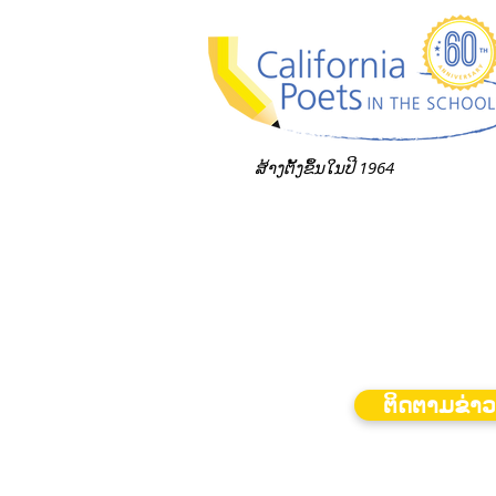
ສ້າງ​ຕັ້ງ​ຂຶ້ນ​ໃນ​ປີ 1964​
ຕິດຕາມຂ່າ