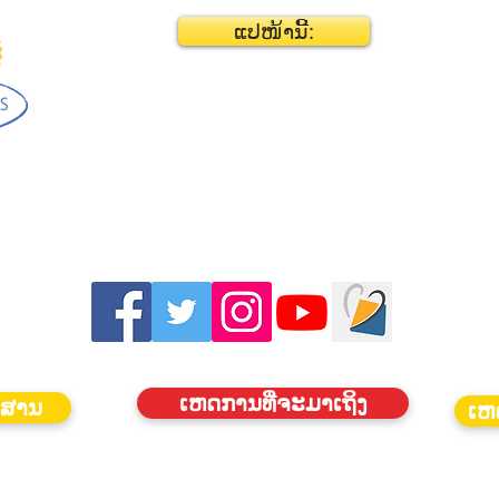
ແປໜ້ານີ້:
ເຫດການທີ່ຈະມາເຖິງ
ວສານ
ເຫ