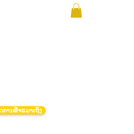
ດການທີ່ຈະມາເຖິງ