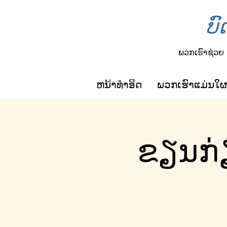
ບົ
ພວກເຮົາຊ່ວຍ
ຫນ້າທໍາອິດ
ພວກ​ເຮົາ​ແມ່ນ​ໃ
ຂຽນກ່