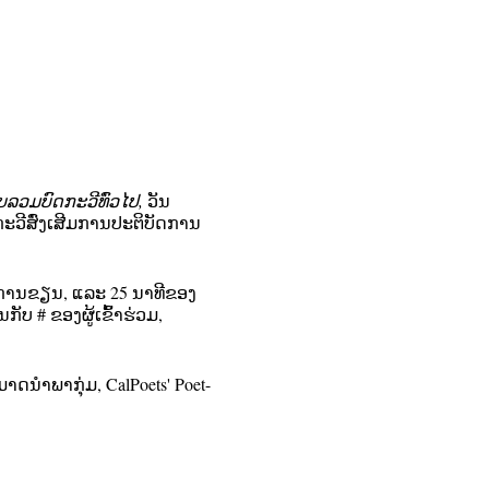
ລວມບົດກະວີທົ່ວໄປ,
ວັນ
ກະວີສົ່ງເສີມການປະຕິບັດການ
​ການ​ຂຽນ​, ແລະ 25 ນາ​ທີ​ຂອງ​
ັບ # ຂອງຜູ້ເຂົ້າຮ່ວມ,
າດນໍາພາກຸ່ມ, CalPoets' Poet-
Zoom ຈະຖືກສົ່ງໄປຫາຜູ້ທີ່
ນສໍາລັບກອງປະຊຸມໃນອາທິດນັ້ນ