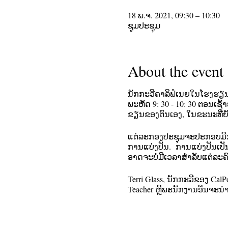
18 ພ.ຈ. 2021, 09:30 – 10:30
ຊູມປະຊຸມ
About the event
ນັກກະວີຄາລິຟໍເນຍໃນໂຮງຮຽນຍິ
ພະຫັດ 9: 30 - 10: 30 ຕອນເຊ
ຂຽນຂອງຕົນເອງ, ໃນຂະນະທີ່ຍ
ແຕ່​ລະ​ກອງ​ປະ​ຊຸມ​ຈະ​ປະ​ກອບ​ມີ
ການ​ແບ່ງ​ປັນ​. ການແບ່ງປັນເປ
ອາດຈະບໍ່ມີເວລາສໍາລັບແຕ່ລະຄົ
Terri Glass, ນັກກະວີຂອງ Cal
Teacher ຫຼືພະນັກງານອື່ນຈະນໍ
ອັນນີ້ຖືກຕັ້ງເປັນເຫດການທີ່ເກ
ລົງທະບຽນ. ການແຈ້ງເຕືອນ (ລວ