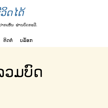
ວິດໄດ້
ຢາກເຫັນ
ຜ່ານບົດກະວີ.
ຕິດຕໍ່
ບລັອກ
ລວມບົດ