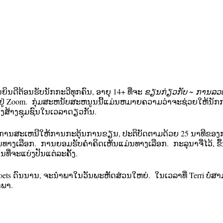
ນດີຕ້ອນຮັບນັກກະວີທຸກຄົນ, ອາຍຸ 14+ ທີ່ຈະ
ຂຽນກ່ຽວກັບ ~ ການລວບ
ົ້າຢູ່ Zoom. ກຸ່ມສະຫນັບສະຫນູນນີ້ແມ່ນຫມາຍຄວາມວ່າຈະຊ່ວຍໃຫ້ນັກ
ັງສ້າງຊຸມຊົນໃນເວລາດຽວກັນ.
​ການ​ສະ​ເຫນີ​ໃຫ້​ການ​ກະ​ຕຸ້ນ​ການ​ຂຽນ​, ປະ​ຕິ​ບັດ​ຕາມ​ດ້ວຍ 25 ນາ​ທີ​ຂອງ
ັນທາງເລືອກ. ການຍອມຮັບຄໍາຄິດເຫັນແມ່ນທາງເລືອກ. ກະລຸນາຈື່ໄວ້, ຂຶ້ນກ
ນທີ່ຈະແບ່ງປັນແຕ່ລະຄັ້ງ.
Poets ດົນນານ, ຈະນໍາພາໃນວັນພະຫັດສ່ວນໃຫຍ່. ໃນເວລາທີ່ Terri ບໍ່ສາມ
າພາ.
ີດຂຶ້ນຊ້ຳໆ ແລະລິ້ງ Zoom ຈະຍັງຄົງຄືເກົ່າໃນແຕ່ລະອາທິດ. ການເຊື່ອມຕໍ່ 
ມທັງການເຊື່ອມຕໍ່ Zoom) ຈະຖືກສົ່ງໃນແຕ່ລະອາທິດໃຫ້ຜູ້ທີ່ລົງທະບຽ