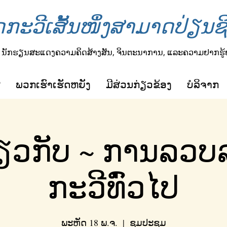
ດກະວີເສັ້ນໜຶ່ງສາມາດປ່ຽນຊີ
ນັກຮຽນສະແດງຄວາມຄິດສ້າງສັນ, ຈິນຕະນາການ, ແລະຄວາມຢາກຮູ້
ຜ
ພວກ​ເຮົາ​ເຮັດ​ຫຍັງ
ມີ​ສ່ວນ​ກ່ຽວ​ຂ້ອງ
ບໍ​ລິ​ຈາກ
ຽວກັບ ~ ການລວບ
ກະວີທົ່ວໄປ
ພະຫັດ 18 ພ.ຈ.
  |  
ຊູມປະຊຸມ