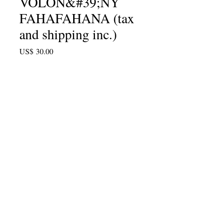
VOLON&#39;NY
FAHAFAHANA (tax
and shipping inc.)
Price
US$ 30.00
Quantity
*
Add to Cart
Raiso roa! Iray ho anao sy namanao
koa! Amidy izao hatramin'ny 30
aprily 2018.
info@cpits.org
| Tel
415.221.4201
|
PO Box