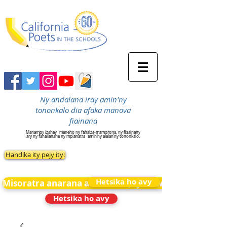
Ny andalana iray amin'ny
tononkalo dia afaka manova
fiainana
Manampy izahay
maneho ny fahaiza-mamorona, ny fisainany
ary ny fahalianana ny mpianatra
amin’ny alalan’ny tononkalo.
Handika ity pejy ity:
Hetsika ho avy
Misoratra anarana amin&#39;ny News
Hetsika ho avy