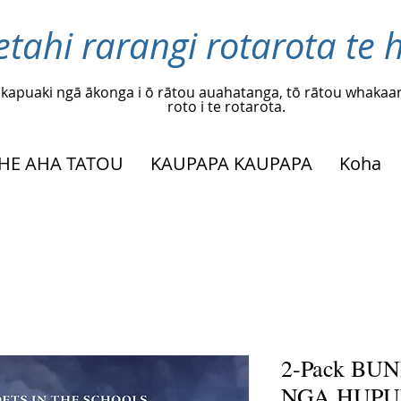
etahi rarangi rotarota te h
kapuaki ngā ākonga i ō rātou auahatanga, tō rātou whakaar
roto i te rotarota.
HE AHA TATOU
KAUPAPA KAUPAPA
Koha
2-Pack BU
NGA HUPU