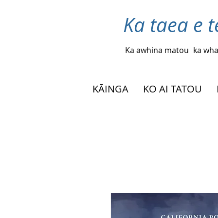
Ka taea e t
Ka awhina matou
ka wha
KĀINGA
KO AI TATOU