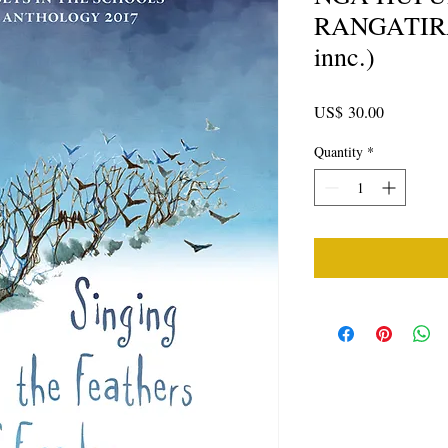
RANGATIRA 
innc.)
Price
US$ 30.00
Quantity
*