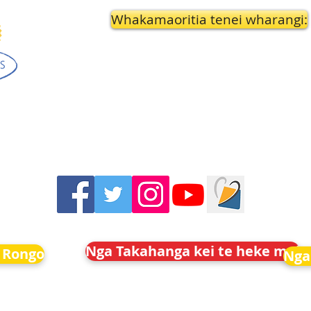
Whakamaoritia tenei wharangi:
Nga Takahanga kei te heke mai
 Rongo
Nga