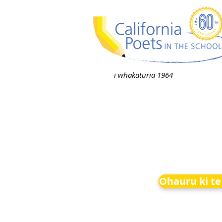
i whakaturia 1964
Ohauru ki te