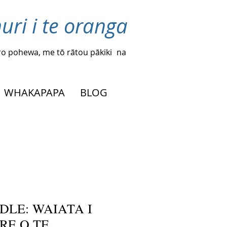
uri i te oranga
o pohewa, me tō rātou pākiki
na
WHAKAPAPA
BLOG
NDLE: WAIATA I
RE O TE