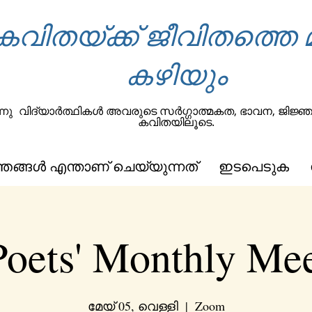
കവിതയ്ക്ക് ജീവിതത്തെ മാ
കഴിയും
നു
വിദ്യാർത്ഥികൾ അവരുടെ സർഗ്ഗാത്മകത, ഭാവന, ജിജ്ഞാസ 
കവിതയിലൂടെ.
ഞങ്ങൾ എന്താണ് ചെയ്യുന്നത്
ഇടപെടുക
oets' Monthly Me
മേയ് 05, വെള്ളി
  |  
Zoom