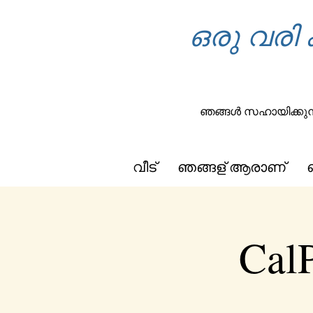
ഒരു വരി 
ഞങ്ങൾ സഹായിക്കുന്
വീട്
ഞങ്ങള് ആരാണ്
CalP