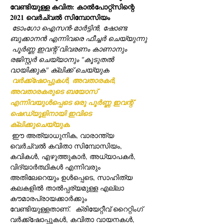
വേണ്ടിയുള്ള കവിത: കാൽപോറ്റ്‌സിന്റെ 
2021 വെർച്വൽ സിമ്പോസിയം
ടോംഗോ ഐസൻ-മാർട്ടിൻ, ഷോണ്ട 
ബുക്കാനൻ എന്നിവരെ ഫീച്ചർ ചെയ്യുന്നു
പൂർണ്ണ ഇവന്റ് വിവരണം കാണാനും 
രജിസ്റ്റർ ചെയ്യാനും "കൂടുതൽ 
വായിക്കുക" ക്ലിക്ക് ചെയ്യുക
വർക്ക്‌ഷോപ്പുകൾ, അവതാരകർ, 
അവതാരകരുടെ ബയോസ് 
എന്നിവയുൾപ്പെടെ ഒരു പൂർണ്ണ ഇവന്റ് 
ഷെഡ്യൂളിനായി ഇവിടെ 
ക്ലിക്കുചെയ്യുക.
 ഈ അത്യാധുനിക, വാരാന്ത്യ 
വെർച്വൽ കവിതാ സിമ്പോസിയം, 
കവികൾ, എഴുത്തുകാർ, അധ്യാപകർ, 
വിദ്യാർത്ഥികൾ എന്നിവരും 
അതിലേറെയും ഉൾപ്പെടെ, സാഹിത്യ 
കലകളിൽ താൽപ്പര്യമുള്ള എല്ലാ 
കൗമാരപ്രായക്കാർക്കും 
വേണ്ടിയുള്ളതാണ്.  ക്രിയേറ്റീവ് റൈറ്റിംഗ് 
വർക്ക്‌ഷോപ്പുകൾ, കവിതാ വായനകൾ, 