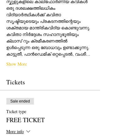
സ്കൂളുകളിലെ കാലിഫോർണിയ കവികൾ 
ഒരു ദശലക്ഷത്തിലധികം 
വിദ്യാർത്ഥികൾക്ക് കവിതാ 
സൃഷ്ടിയുടെയും പ്രകടനത്തിന്റെയും 
ശക്തമായ മാന്ത്രികവിദ്യ കൊണ്ടുവന്നു.  
കവിതാ നിർദ്ദേശം സഹാനുഭൂതിയും 
ക്ലാസ് റൂം ക്രമീകരണത്തിൽ 
ഉൾപ്പെടുന്ന ഒരു ബോധവും ഉണ്ടാക്കുന്നു.  
കാട്ടുതീ, പാൻഡെമിക് ഒറ്റപ്പെടൽ, വംശീ…
Show More
Tickets
Sale ended
Ticket type
FREE TICKET
More info