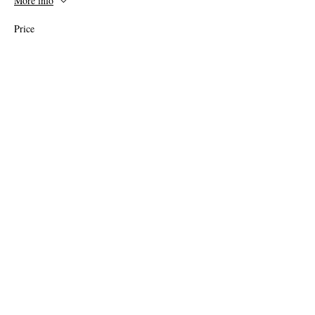
More info
Price
$100.00
Sale ended
Ticket type
FREE + $50 DONATION
More info
Price
$50.00
Sale ended
Ticket type
FREE + $250 DONATION