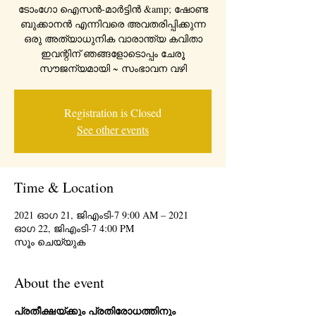
ടോംഗോ ഐസൻ-മാർട്ടിൻ &amp; ഷോണ്ട
ബുക്കാനൻ എന്നിവരെ അവതരിപ്പിക്കുന്ന
ഒരു അത്യാധുനിക വാരാന്ത്യ കവിതാ
ഇവന്റിന് ഞങ്ങളോടൊപ്പം ചേരൂ
സൗജന്യമായി ~ സംഭാവന വഴി
Registration is Closed
See other events
Time & Location
2021 ഓഗ 21, ജിഎംടി-7 9:00 AM – 2021
ഓഗ 22, ജിഎംടി-7 4:00 PM
സൂം ചെയ്യുക
About the event
പ്രതീക്ഷയ്ക്കും പ്രതിരോധത്തിനും 