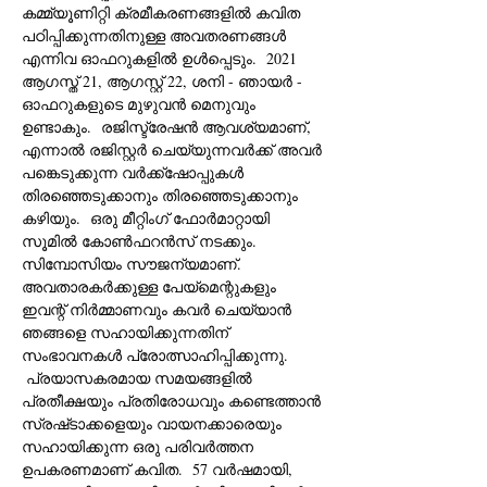
കമ്മ്യൂണിറ്റി ക്രമീകരണങ്ങളിൽ കവിത 
പഠിപ്പിക്കുന്നതിനുള്ള അവതരണങ്ങൾ 
എന്നിവ ഓഫറുകളിൽ ഉൾപ്പെടും.  2021 
ആഗസ്ത് 21, ആഗസ്റ്റ് 22, ശനി - ഞായർ - 
ഓഫറുകളുടെ മുഴുവൻ മെനുവും 
ഉണ്ടാകും.  രജിസ്ട്രേഷൻ ആവശ്യമാണ്, 
എന്നാൽ രജിസ്റ്റർ ചെയ്യുന്നവർക്ക് അവർ 
പങ്കെടുക്കുന്ന വർക്ക്ഷോപ്പുകൾ 
തിരഞ്ഞെടുക്കാനും തിരഞ്ഞെടുക്കാനും 
കഴിയും.  ഒരു മീറ്റിംഗ് ഫോർമാറ്റായി 
സൂമിൽ കോൺഫറൻസ് നടക്കും. 
സിമ്പോസിയം സൗജന്യമാണ്.  
അവതാരകർക്കുള്ള പേയ്‌മെന്റുകളും 
ഇവന്റ് നിർമ്മാണവും കവർ ചെയ്യാൻ 
ഞങ്ങളെ സഹായിക്കുന്നതിന് 
സംഭാവനകൾ പ്രോത്സാഹിപ്പിക്കുന്നു. 
 പ്രയാസകരമായ സമയങ്ങളിൽ 
പ്രതീക്ഷയും പ്രതിരോധവും കണ്ടെത്താൻ 
സ്രഷ്‌ടാക്കളെയും വായനക്കാരെയും 
സഹായിക്കുന്ന ഒരു പരിവർത്തന 
ഉപകരണമാണ് കവിത.  57 വർഷമായി, 