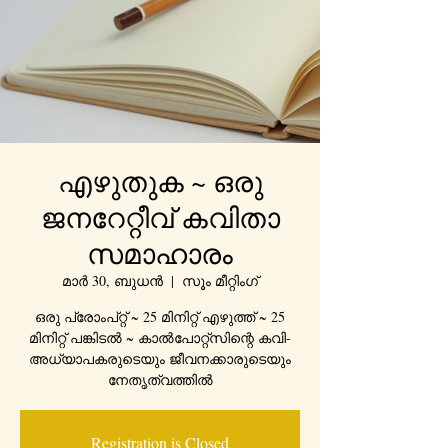
എഴുതുക ~ ഒരു
ജനറേറ്റീവ് കവിതാ
സമാഹാരം
മാർ 30, ബുധൻ
  |  
സൂം മീറ്റിംഗ്
ഒരു പ്രോംപ്റ്റ് ~ 25 മിനിറ്റ് എഴുത്ത് ~ 25
മിനിറ്റ് പങ്കിടൽ ~ കാൽപോറ്റ്സിന്റെ കവി-
അധ്യാപകരുടെയും ജീവനക്കാരുടെയും
നേതൃത്വത്തിൽ
Registration is Closed