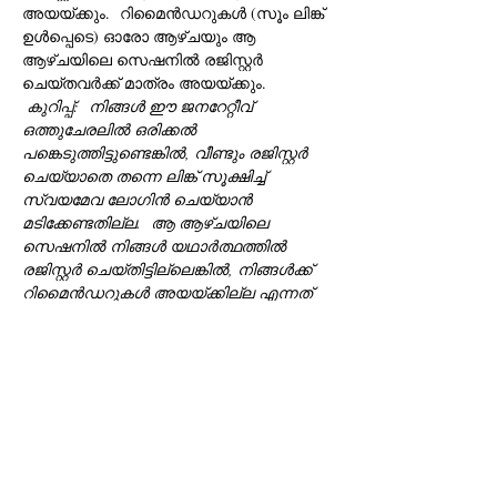
അയയ്ക്കും.  റിമൈൻഡറുകൾ (സൂം ലിങ്ക് 
ഉൾപ്പെടെ) ഓരോ ആഴ്‌ചയും ആ 
ആഴ്‌ചയിലെ സെഷനിൽ രജിസ്റ്റർ 
ചെയ്‌തവർക്ക് മാത്രം അയയ്‌ക്കും. 
കുറിപ്പ്:
നിങ്ങൾ ഈ ജനറേറ്റീവ് 
ഒത്തുചേരലിൽ ഒരിക്കൽ 
പങ്കെടുത്തിട്ടുണ്ടെങ്കിൽ, വീണ്ടും രജിസ്റ്റർ 
ചെയ്യാതെ തന്നെ ലിങ്ക് സൂക്ഷിച്ച് 
സ്വയമേവ ലോഗിൻ ചെയ്യാൻ 
മടിക്കേണ്ടതില്ല.
ആ ആഴ്‌ചയിലെ 
സെഷനിൽ നിങ്ങൾ യഥാർത്ഥത്തിൽ 
രജിസ്റ്റർ ചെയ്തിട്ടില്ലെങ്കിൽ, നിങ്ങൾക്ക് 
റിമൈൻഡറുകൾ അയയ്‌ക്കില്ല എന്നത് 
ഓർമ്മിക്കുക.
 കവിത, ഉപന്യാസം, ഹൈക്ക…
Show More
Tickets