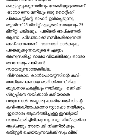
കെട്ടിപ്പടുക്കുന്നതിനും വേണ്ടിയുള്ളതാണ്. 
 ഓരോ സെഷനിലും ഒരു റൈറ്റിംഗ് 
പ്രോംപ്റ്റിന്റെ ഓഫർ ഉൾപ്പെടുന്നു, 
തുടർന്ന് 25 മിനിറ്റ് എഴുത്ത് സമയവും 25 
മിനിറ്റ് പങ്കിടലും.  പങ്കിടൽ ഓപ്ഷണൽ 
ആണ്.  ഫീഡ്ബാക്ക് സ്വീകരിക്കുന്നത് 
ഓപ്ഷണലാണ്.  ദയവായി ഓർക്കുക, 
പങ്കെടുക്കുന്നവരുടെ # എണ്ണം 
അനുസരിച്ച്, ഓരോ വ്യക്തിക്കും ഓരോ 
തവണയും പങ്കിടാൻ 
സമയമുണ്ടായേക്കില്ല. 
 ദീർഘകാല കാൽപോയ്റ്റ്സിന്റെ കവി-
അധ്യാപകനായ ടെറി ഗ്ലാസ് മിക്ക 
ബുധനാഴ്ചകളിലും നയിക്കും.  ടെറിക്ക് 
ഗ്രൂപ്പിനെ നയിക്കാൻ കഴിയാതെ 
വരുമ്പോൾ, മറ്റൊരു കാൽപോയ്‌സിന്റെ 
കവി-അധ്യാപകനോ സ്റ്റാഫോ നയിക്കും.
 ഇതൊരു ആവർത്തിച്ചുള്ള ഇവന്റായി 
സജ്ജീകരിച്ചിരിക്കുന്നു, സൂം ലിങ്ക് എല്ലാ 
ആഴ്‌ചയും അതേപടി നിലനിൽക്കും.  
രജിസ്റ്റർ ചെയ്യുന്നവർക്ക് സൂം ലിങ്ക് 