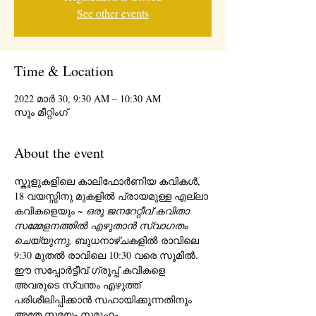
See other events
Time & Location
2022 മാർ 30, 9:30 AM – 10:30 AM
സൂം മീറ്റിംഗ്
About the event
സ്കൂളുകളിലെ കാലിഫോർണിയ കവികൾ, 
18 വയസ്സിനു മുകളിൽ പ്രായമുള്ള എല്ലാ 
കവികളെയും 
~ ഒരു ജനറേറ്റീവ് കവിതാ 
സമ്മേളനത്തിൽ എഴുതാൻ സ്വാഗതം 
ചെയ്യുന്നു,
 ബുധനാഴ്ചകളിൽ രാവിലെ 
9:30 മുതൽ രാവിലെ 10:30 വരെ സൂമിൽ.  
ഈ സപ്പോർട്ടീവ് ഗ്രൂപ്പ് കവികളെ 
അവരുടെ സ്വന്തം എഴുത്ത് 
പരിശീലിപ്പിക്കാൻ സഹായിക്കുന്നതിനും 
അതേ സമയം സമൂഹം 